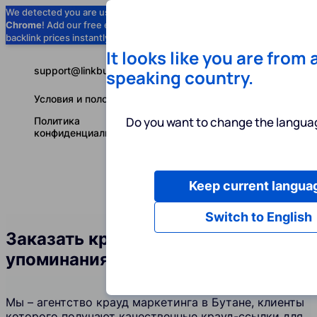
We detected you are using
Google
Chrome
! Add our free extension to check
Add to Chrome (Free) →
backlink prices instantly as you browse.
It looks like you are from 
support@linkbuilder.com
speaking country.
Условия и положения
Do you want to change the languag
Политика
конфиденциальности
Keep current langua
Услуги
Ин
Русский
Switch to English
Заказать крауд-ссылки и
упоминания бренда в Бутане
Мы – агентство крауд маркетинга в Бутане, клиенты
которого получают качественные крауд-ссылки для