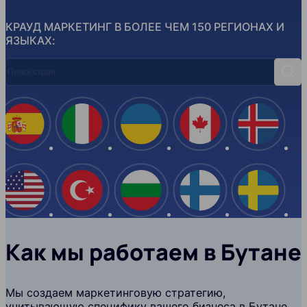
КРАУД МАРКЕТИНГ В БОЛЕЕ ЧЕМ 150 РЕГИОНАХ И
ЯЗЫКАХ:
Поиск стран
Поис
Испания
Италия
Украина
Канада
Ислан
США
Турция
Болгария
Финляндия
Швеци
Как мы работаем в Бутане
Мы создаем маркетинговую стратегию,
учитывающую специфику вашего бизнеса в Бутане,