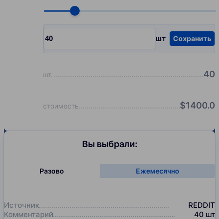
Choose quantity, pcs
шт
Сохранить
Input quantity, pcs
40
шт
$
1400.0
стоимость
Вы выбрали:
Разово
Ежемесячно
Источник
REDDIT
Комментарий
40
шт