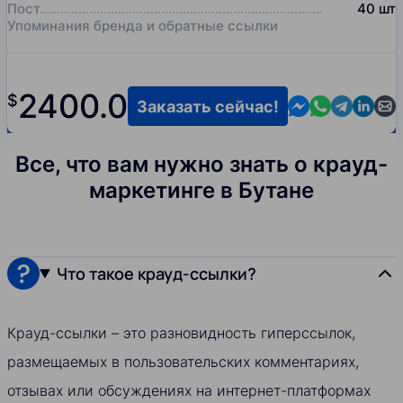
Пост
40
шт
Упоминания бренда и обратные ссылки
2400.0
$
Contact us in M
Contact us i
Contact us
Contact
Cont
Заказать сейчас!
Все, что вам нужно знать о крауд-
маркетинге в Бутане
Что такое крауд-ссылки?
Крауд-ссылки – это разновидность гиперссылок,
размещаемых в пользовательских комментариях,
отзывах или обсуждениях на интернет-платформах