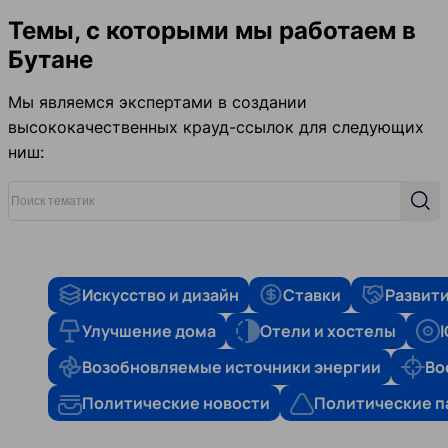
Темы, с которыми мы работаем в
Бутане
Мы являемся экспертами в создании
высококачественных крауд-ссылок для следующих
ниш:
Поиск тематик
Поис
Искусство и дизайн
Ставки
Развити
Улучшение дома
Отели и хостелы
Возобновляемые источники энергии
Во
Политические новости
Политические п