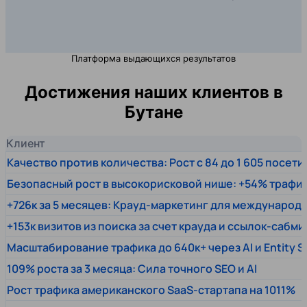
Платформа выдающихся результатов
Достижения наших клиентов в
Бутане
Клиент
Качество против количества: Рост с 84 до 1 605 посет
Безопасный рост в высокорисковой нише: +54% трафи
+726к за 5 месяцев: Крауд-маркетинг для междунаро
+153к визитов из поиска за счет крауда и ссылок-сабми
Масштабирование трафика до 640к+ через AI и Entity 
109% роста за 3 месяца: Сила точного SEO и AI
Рост трафика американского SaaS-стартапа на 1011%