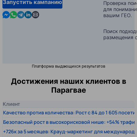
Запустить кампанию
Проверка пои
для понимани
Contact us in Messenger
Contact us in WhatsApp
Contact us in Telegram
Contact us in Linkedin
Contact us by email
вашим ГЕО.
Поиск подход
размещения с
Платформа выдающихся результатов
Достижения наших клиентов в
Парагвае
Клиент
Качество против количества: Рост с 84 до 1 605 посет
Безопасный рост в высокорисковой нише: +54% трафи
+726к за 5 месяцев: Крауд-маркетинг для междунаро