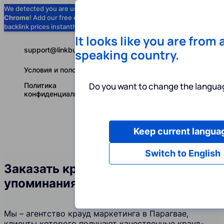
We detected you are using
Google
Chrome
! Add our free extension to check
Add to Chrome (Free) →
backlink prices instantly as you browse.
It looks like you are from 
support@linkbuilder.com
speaking country.
Условия и положения
Do you want to change the languag
Политика
конфиденциальности
Keep current langua
Услуги
Ин
Русский
Switch to English
Заказать крауд-ссылки и
упоминания бренда в Парагвае
Мы – агентство крауд маркетинга в Парагвае,
клиенты которого получают качественные крауд-