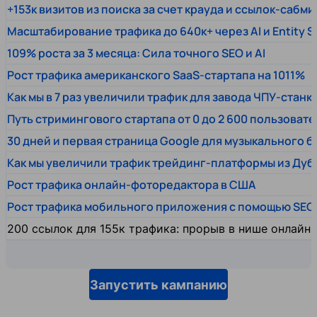
+153к визитов из поиска за счет крауда и ссылок-сабми
Масштабирование трафика до 640к+ через AI и Entity 
109% роста за 3 месяца: Сила точного SEO и AI
Рост трафика американского SaaS-стартапа на 1011%
Как мы в 7 раз увеличили трафик для завода ЧПУ-станк
Путь стримингового стартапа от 0 до 2 600 пользовате
30 дней и первая страница Google для музыкального 
Как мы увеличили трафик трейдинг-платформы из Дуб
Рост трафика онлайн-фоторедактора в США
Рост трафика мобильного приложения с помощью SEO
200 ссылок для 155к трафика: прорыв в нише онлайн
Запустить кампанию