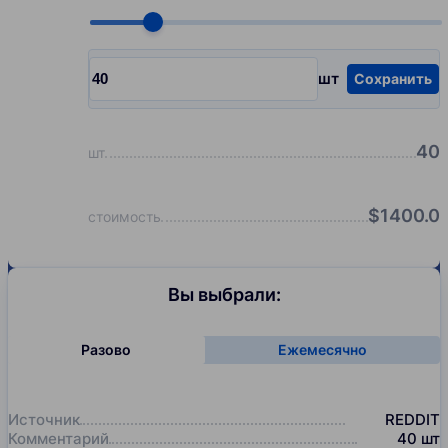
Choose quantity, pcs
шт
Сохранить
Input quantity, pcs
40
шт
$
1400.0
стоимость
Вы выбрали:
Разово
Ежемесячно
Источник
REDDIT
Комментарий
40
шт