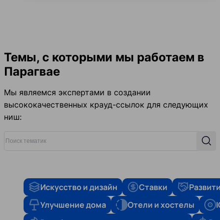
Темы, с которыми мы работаем в
Парагвае
Мы являемся экспертами в создании
высококачественных крауд-ссылок для следующих
ниш:
Поиск тематик
Поис
Искусство и дизайн
Ставки
Развити
Улучшение дома
Отели и хостелы