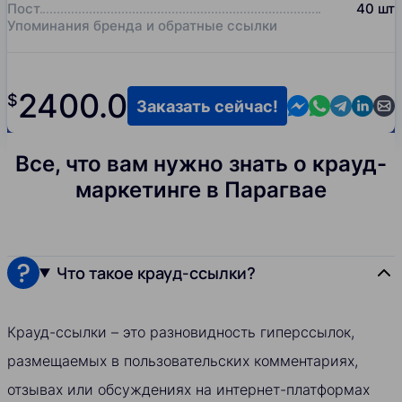
Пост
40
шт
Упоминания бренда и обратные ссылки
2400.0
$
Contact us in M
Contact us i
Contact us
Contact
Cont
Заказать сейчас!
Все, что вам нужно знать о крауд-
маркетинге в Парагвае
Что такое крауд-ссылки?
Крауд-ссылки – это разновидность гиперссылок,
размещаемых в пользовательских комментариях,
отзывах или обсуждениях на интернет-платформах