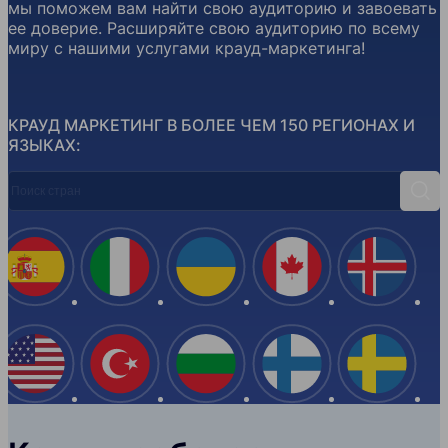
мы поможем вам найти свою аудиторию и завоевать
ее доверие. Расширяйте свою аудиторию по всему
миру с нашими услугами крауд-маркетинга!
КРАУД МАРКЕТИНГ В БОЛЕЕ ЧЕМ 150 РЕГИОНАХ И
ЯЗЫКАХ:
Поиск стран
Поис
Испания
Италия
Украина
Канада
Ислан
США
Турция
Болгария
Финляндия
Швеци