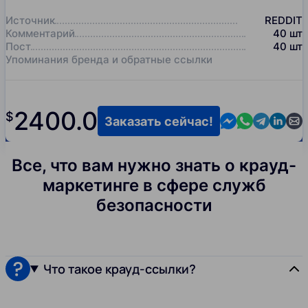
Источник
REDDIT
Комментарий
40
шт
Пост
40
шт
Упоминания бренда и обратные ссылки
2400.0
$
Contact us in M
Contact us i
Contact us
Contact
Cont
Заказать сейчас!
Все, что вам нужно знать о крауд-
маркетинге в сфере служб
безопасности
Что такое крауд-ссылки?