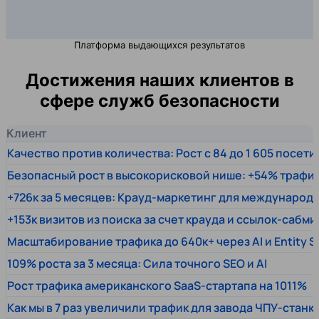
Платформа выдающихся результатов
Достижения наших клиентов в
сфере служб безопасности
Клиент
Качество против количества: Рост с 84 до 1 605 посет
Безопасный рост в высокорисковой нише: +54% трафи
+726к за 5 месяцев: Крауд-маркетинг для междунаро
+153к визитов из поиска за счет крауда и ссылок-сабми
Масштабирование трафика до 640к+ через AI и Entity 
109% роста за 3 месяца: Сила точного SEO и AI
Рост трафика американского SaaS-стартапа на 1011%
Как мы в 7 раз увеличили трафик для завода ЧПУ-станк