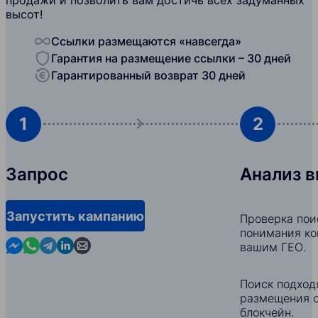
продажи и позволить вам достичь всех задуманных
высот!
Ссылки размещаются «навсегда»
Гарантия на размещение ссылки – 30 дней
Гарантированный возврат 30 дней
1
2
Запрос
Анализ 
Запустить кампанию
Проверка пои
понимания ко
Contact us in Messenger
Contact us in WhatsApp
Contact us in Telegram
Contact us in Linkedin
Contact us by email
вашим ГЕО.
Поиск подход
размещения с
блокчейн.