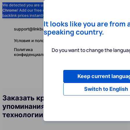
We detected you are using
Google
Chrome
! Add our free extension to check
Add to Chrome (Free) →
backlink prices instantly as you browse.
It looks like you are from 
support@linkbuilder.com
speaking country.
Условия и положения
Do you want to change the languag
Политика
конфиденциальности
Keep current langua
Услуги
Ин
Русский
Switch to English
Заказать крауд-ссылки и
упоминания бренда в сфере
технологии блокчейн