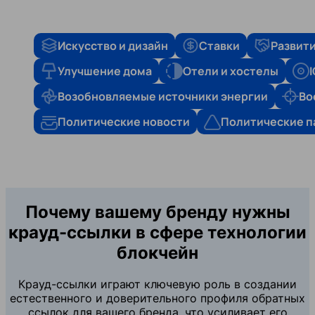
Искусство и дизайн
Ставки
Развити
Улучшение дома
Отели и хостелы
Возобновляемые источники энергии
Во
Политические новости
Политические п
Почему вашему бренду нужны
крауд-ссылки в сфере технологии
блокчейн
Крауд-ссылки играют ключевую роль в создании
естественного и доверительного профиля обратных
ссылок для вашего бренда, что усиливает его