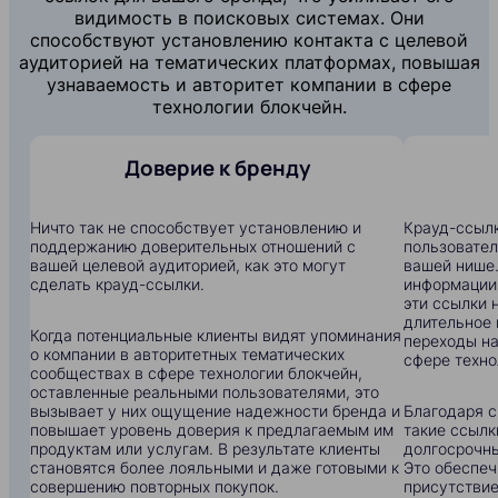
видимость в поисковых системах. Они
способствуют установлению контакта с целевой
аудиторией на тематических платформах, повышая
узнаваемость и авторитет компании в сфере
технологии блокчейн.
Доверие к бренду
Ничто так не способствует установлению и
Крауд-ссылк
поддержанию доверительных отношений с
пользовател
вашей целевой аудиторией, как это могут
вашей нише.
сделать крауд-ссылки.
информации:
эти ссылки 
длительное 
Когда потенциальные клиенты видят упоминания
переходы на
о компании в авторитетных тематических
сфере техно
сообществах в сфере технологии блокчейн,
оставленные реальными пользователями, это
вызывает у них ощущение надежности бренда и
Благодаря с
повышает уровень доверия к предлагаемым им
такие ссылк
продуктам или услугам. В результате клиенты
долгосрочны
становятся более лояльными и даже готовыми к
Это обеспеч
совершению повторных покупок.
присутствие