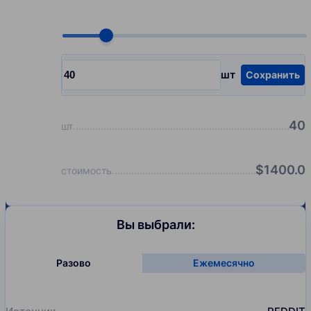
Choose quantity, pcs
шт
Сохранить
Input quantity, pcs
40
шт
$
1400.0
стоимость
Вы выбрали:
Разово
Ежемесячно