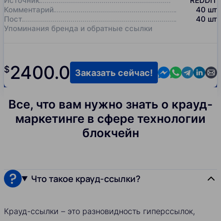
Источник
REDDIT
Комментарий
40
шт
Пост
40
шт
Упоминания бренда и обратные ссылки
2400.0
$
Contact us in M
Contact us i
Contact us
Contact
Cont
Заказать сейчас!
Все, что вам нужно знать о крауд-
маркетинге в сфере технологии
блокчейн
Что такое крауд-ссылки?
Крауд-ссылки – это разновидность гиперссылок,