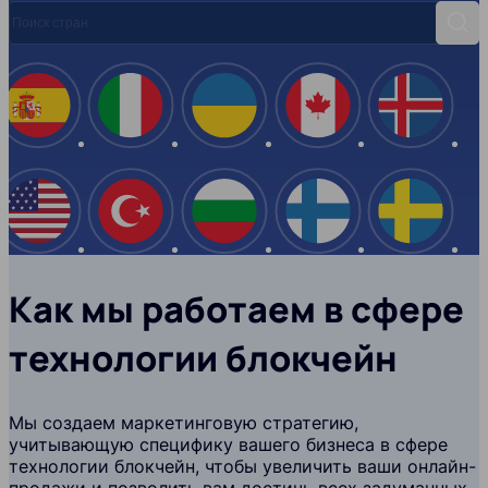
Поиск стран
Поис
Испания
Италия
Украина
Канада
Ислан
США
Турция
Болгария
Финляндия
Швеци
Как мы работаем в сфере
технологии блокчейн
Мы создаем маркетинговую стратегию,
учитывающую специфику вашего бизнеса в сфере
технологии блокчейн, чтобы увеличить ваши онлайн-