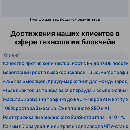
Платформа выдающихся результатов
Достижения наших клиентов в
сфере технологии блокчейн
Клиент
Качество против количества: Рост с 84 до 1 605 посет
Безопасный рост в высокорисковой нише: +54% трафи
+726к за 5 месяцев: Крауд-маркетинг для междунаро
+153к визитов из поиска за счет крауда и ссылок-сабми
Масштабирование трафика до 640к+ через AI и Entity 
109% роста за 3 месяца: Сила точного SEO и AI
Рост трафика американского SaaS-стартапа на 1011%
Как мы в 7 раз увеличили трафик для завода ЧПУ-станк