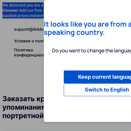
We detected you are using
Google
Chrome
! Add our free extension to check
Add to Chrome (Free) →
backlink prices instantly as you browse.
It looks like you are from 
support@linkbuilder.com
speaking country.
Условия и положения
Do you want to change the languag
Политика
конфиденциальности
Keep current langua
Услуги
Ин
Русский
Switch to English
Заказать крауд-ссылки и
упоминания бренда в сфере
портретной фотографии