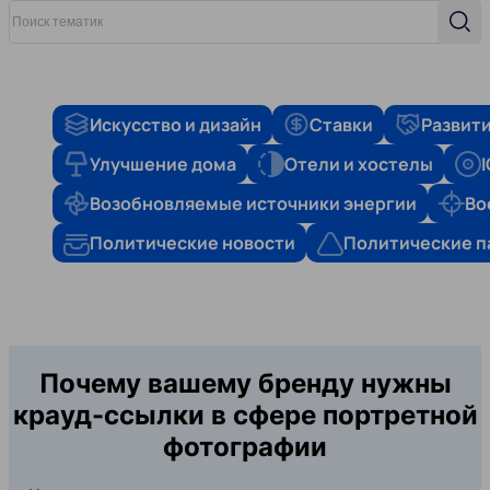
Поиск тематик
Поис
Искусство и дизайн
Ставки
Развити
Улучшение дома
Отели и хостелы
Возобновляемые источники энергии
Во
Политические новости
Политические п
Почему вашему бренду нужны
крауд-ссылки в сфере портретной
фотографии