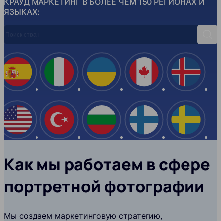
КРАУД МАРКЕТИНГ В БОЛЕЕ ЧЕМ 150 РЕГИОНАХ И
ЯЗЫКАХ:
Поиск стран
Поис
Испания
Италия
Украина
Канада
Ислан
США
Турция
Болгария
Финляндия
Швеци
Как мы работаем в сфере
портретной фотографии
Мы создаем маркетинговую стратегию,