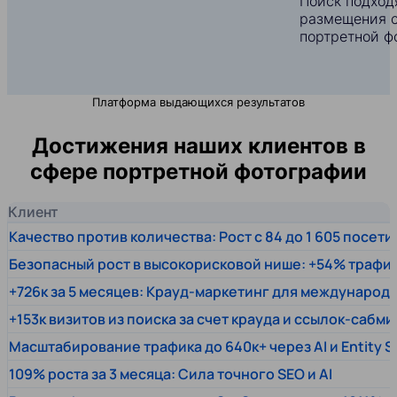
Поиск подход
размещения с
портретной ф
Платформа выдающихся результатов
Достижения наших клиентов в
сфере портретной фотографии
Клиент
Качество против количества: Рост с 84 до 1 605 посет
Безопасный рост в высокорисковой нише: +54% трафи
+726к за 5 месяцев: Крауд-маркетинг для междунаро
+153к визитов из поиска за счет крауда и ссылок-сабми
Масштабирование трафика до 640к+ через AI и Entity 
109% роста за 3 месяца: Сила точного SEO и AI