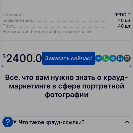
Источник
REDDIT
Комментарий
40
шт
Пост
40
шт
Упоминания бренда и обратные ссылки
2400.0
$
Contact us in M
Contact us i
Contact us
Contact
Cont
Заказать сейчас!
Все, что вам нужно знать о крауд-
маркетинге в сфере портретной
фотографии
Что такое крауд-ссылки?