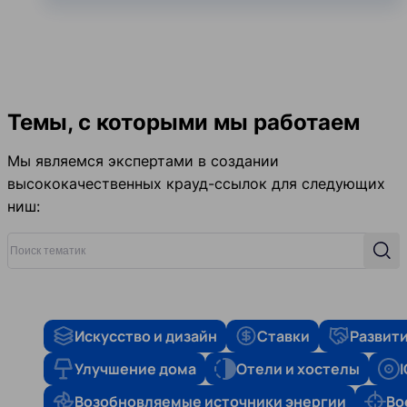
Темы, с которыми мы работаем
Мы являемся экспертами в создании
высококачественных крауд-ссылок для следующих
ниш:
Поиск тематик
Поис
Искусство и дизайн
Ставки
Развити
Улучшение дома
Отели и хостелы
Возобновляемые источники энергии
Во