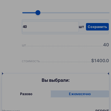
Choose quantity, pcs
шт
Сохранить
Input quantity, pcs
40
шт
$
1400.0
стоимость
Вы выбрали:
Разово
Ежемесячно