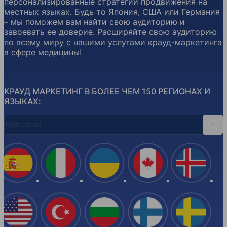
персонализированные стратегии продвижения на
местных языках. Будь то Япония, США или Германия
– мы поможем вам найти свою аудиторию и
завоевать ее доверие. Расширяйте свою аудиторию
по всему миру с нашими услугами крауд-маркетинга
в сфере медицины!
КРАУД МАРКЕТИНГ В БОЛЕЕ ЧЕМ 150 РЕГИОНАХ И
ЯЗЫКАХ:
Поиск стран
Поис
Испания
Италия
Украина
Канада
Ислан
США
Турция
Болгария
Финляндия
Швеци