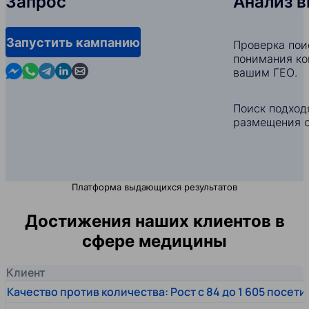
Запрос
Анализ 
Запустить кампанию
Проверка пои
понимания ко
Contact us in Messenger
Contact us in WhatsApp
Contact us in Telegram
Contact us in Linkedin
Contact us by email
вашим ГЕО.
Поиск подход
размещения с
Платформа выдающихся результатов
Достижения наших клиентов в
сфере медицины
Клиент
Качество против количества: Рост с 84 до 1 605 посет