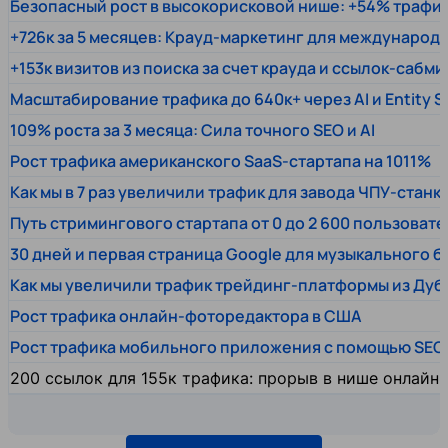
Безопасный рост в высокорисковой нише: +54% трафи
+726к за 5 месяцев: Крауд-маркетинг для междунаро
+153к визитов из поиска за счет крауда и ссылок-сабми
Масштабирование трафика до 640к+ через AI и Entity 
109% роста за 3 месяца: Сила точного SEO и AI
Рост трафика американского SaaS-стартапа на 1011%
Как мы в 7 раз увеличили трафик для завода ЧПУ-станк
Путь стримингового стартапа от 0 до 2 600 пользовате
30 дней и первая страница Google для музыкального 
Как мы увеличили трафик трейдинг-платформы из Дуб
Рост трафика онлайн-фоторедактора в США
Рост трафика мобильного приложения с помощью SEO
200 ссылок для 155к трафика: прорыв в нише онлайн