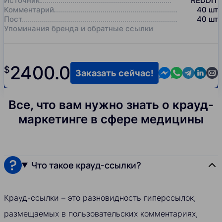
Источник
REDDIT
Комментарий
40
шт
Пост
40
шт
Упоминания бренда и обратные ссылки
2400.0
$
Contact us in M
Contact us i
Contact us
Contact
Cont
Заказать сейчас!
Все, что вам нужно знать о крауд-
маркетинге в сфере медицины
Что такое крауд-ссылки?
Крауд-ссылки – это разновидность гиперссылок,
размещаемых в пользовательских комментариях,