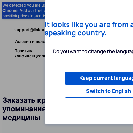
We detected you are using
Google
Chrome
! Add our free extension to check
Add to Chrome (Free) →
backlink prices instantly as you browse.
It looks like you are from 
support@linkbuilder.com
speaking country.
Условия и положения
Do you want to change the languag
Политика
конфиденциальности
Keep current langua
Услуги
Ин
Русский
Switch to English
Заказать крауд-ссылки и
упоминания бренда в сфере
медицины