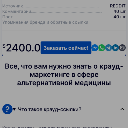
Источник
REDDIT
Комментарий
40
шт
Пост
40
шт
Упоминания бренда и обратные ссылки
2400.0
$
Contact us in M
Contact us i
Contact us
Contact
Cont
Заказать сейчас!
Все, что вам нужно знать о крауд-
маркетинге в сфере
альтернативной медицины
Что такое крауд-ссылки?