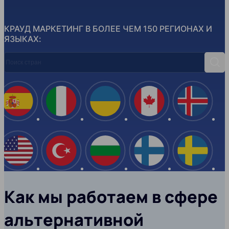
КРАУД МАРКЕТИНГ В БОЛЕЕ ЧЕМ 150 РЕГИОНАХ И
ЯЗЫКАХ:
Поиск стран
Поис
Испания
Италия
Украина
Канада
Ислан
США
Турция
Болгария
Финляндия
Швеци
Как мы работаем в сфере
альтернативной