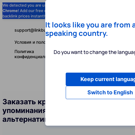
We detected you are using
Google
Chrome
! Add our free extension to check
Add to Chrome (Free) →
backlink prices instantly as you browse.
It looks like you are from 
support@linkbuilder.com
speaking country.
Условия и положения
Do you want to change the languag
Политика
конфиденциальности
Keep current langua
Услуги
Ин
Русский
Switch to English
Заказать крауд-ссылки и
упоминания бренда в сфере
альтернативной медицины