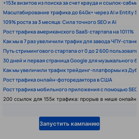
+153к визитов из поиска за счет крауда и ссылок-сабми
Масштабирование трафика до 640к+ через AI и Entity 
109% роста за 3 месяца: Сила точного SEO и AI
Рост трафика американского SaaS-стартапа на 1011%
Как мы в 7 раз увеличили трафик для завода ЧПУ-станк
Путь стримингового стартапа от 0 до 2 600 пользовате
30 дней и первая страница Google для музыкального 
Как мы увеличили трафик трейдинг-платформы из Дуб
Рост трафика онлайн-фоторедактора в США
Рост трафика мобильного приложения с помощью SEO
200 ссылок для 155к трафика: прорыв в нише онлайн
Запустить кампанию