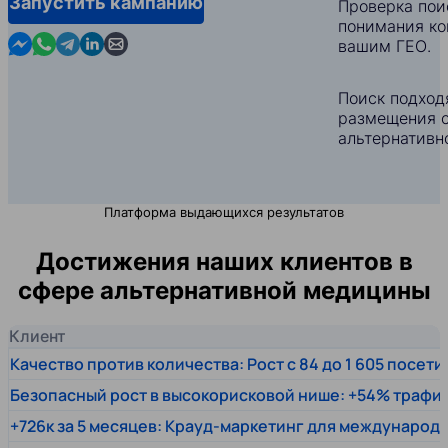
Запустить кампанию
Проверка пои
понимания ко
Contact us in Messenger
Contact us in WhatsApp
Contact us in Telegram
Contact us in Linkedin
Contact us by email
вашим ГЕО.
Поиск подход
размещения с
альтернативн
Платформа выдающихся результатов
Достижения наших клиентов в
сфере альтернативной медицины
Клиент
Качество против количества: Рост с 84 до 1 605 посет
Безопасный рост в высокорисковой нише: +54% трафи
+726к за 5 месяцев: Крауд-маркетинг для междунаро