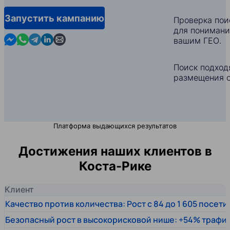
Запустить кампанию
Проверка пои
для понимани
Contact us in Messenger
Contact us in WhatsApp
Contact us in Telegram
Contact us in Linkedin
Contact us by email
вашим ГЕО.
Поиск подход
размещения с
Платформа выдающихся результатов
Достижения наших клиентов в
Коста-Рике
Клиент
Качество против количества: Рост с 84 до 1 605 посет
Безопасный рост в высокорисковой нише: +54% трафи