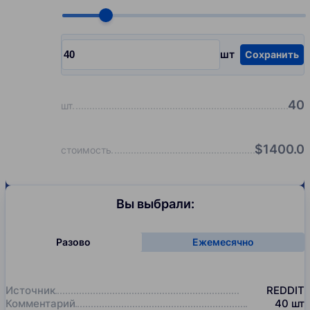
Choose quantity, pcs
шт
Сохранить
Input quantity, pcs
40
шт
$
1400.0
стоимость
Вы выбрали:
Разово
Ежемесячно
Источник
REDDIT
Комментарий
40
шт