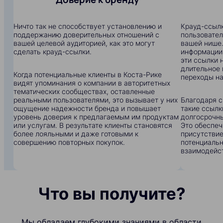
Ничто так не способствует установлению и
Крауд-ссылк
поддержанию доверительных отношений с
пользовател
вашей целевой аудиторией, как это могут
вашей нише.
сделать крауд-ссылки.
информации:
эти ссылки 
длительное 
Когда потенциальные клиенты в Коста-Рике
переходы на
видят упоминания о компании в авторитетных
тематических сообществах, оставленные
реальными пользователями, это вызывает у них
Благодаря с
ощущение надежности бренда и повышает
такие ссылк
уровень доверия к предлагаемым им продуктам
долгосрочны
или услугам. В результате клиенты становятся
Это обеспеч
более лояльными и даже готовыми к
присутствие
совершению повторных покупок.
потенциальн
взаимодейс
Что вы получите?
Мы обладаем глубокими знаниями в области