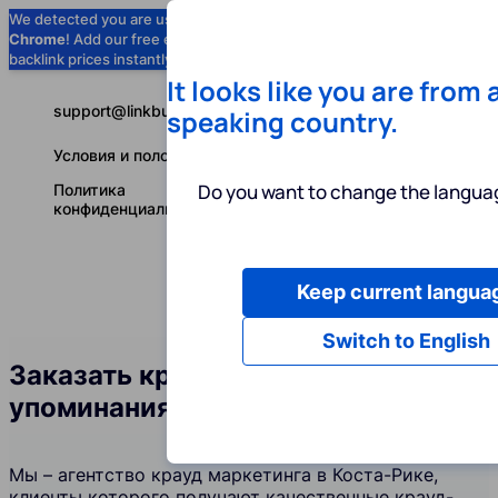
We detected you are using
Google
Chrome
! Add our free extension to check
Add to Chrome (Free) →
backlink prices instantly as you browse.
It looks like you are from 
support@linkbuilder.com
speaking country.
Условия и положения
Do you want to change the languag
Политика
конфиденциальности
Keep current langua
Услуги
Ин
Русский
Switch to English
Заказать крауд-ссылки и
упоминания бренда в Коста-Рике
Мы – агентство крауд маркетинга в Коста-Рике,
клиенты которого получают качественные крауд-