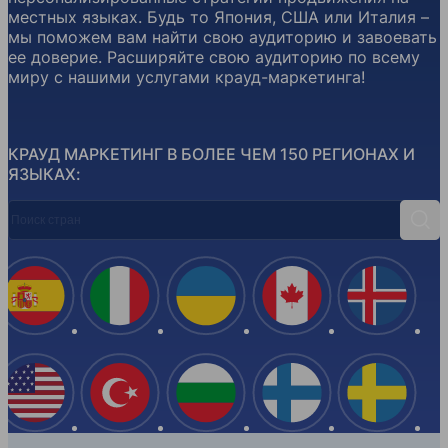
местных языках. Будь то Япония, США или Италия –
мы поможем вам найти свою аудиторию и завоевать
ее доверие. Расширяйте свою аудиторию по всему
миру с нашими услугами крауд-маркетинга!
КРАУД МАРКЕТИНГ В БОЛЕЕ ЧЕМ 150 РЕГИОНАХ И
ЯЗЫКАХ:
Поиск стран
Поис
Испания
Италия
Украина
Канада
Ислан
США
Турция
Болгария
Финляндия
Швеци