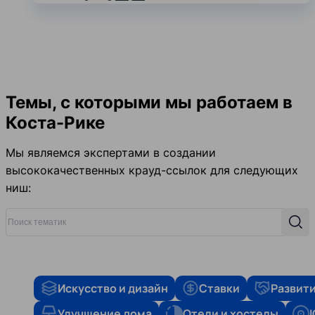
Темы, с которыми мы работаем в
Коста-Рике
Мы являемся экспертами в создании
высококачественных крауд-ссылок для следующих
ниш:
Поиск тематик
Поис
Искусство и дизайн
Ставки
Развити
Улучшение дома
Отели и хостелы