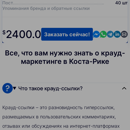
Пост
40
шт
Упоминания бренда и обратные ссылки
2400.0
$
Contact us in M
Contact us i
Contact us
Contact
Cont
Заказать сейчас!
Все, что вам нужно знать о крауд-
маркетинге в Коста-Рике
Что такое крауд-ссылки?
Крауд-ссылки – это разновидность гиперссылок,
размещаемых в пользовательских комментариях,
отзывах или обсуждениях на интернет-платформах