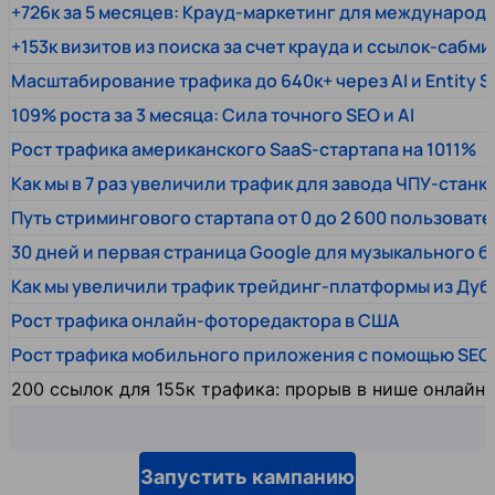
+726к за 5 месяцев: Крауд-маркетинг для междунаро
+153к визитов из поиска за счет крауда и ссылок-сабми
Масштабирование трафика до 640к+ через AI и Entity 
109% роста за 3 месяца: Сила точного SEO и AI
Рост трафика американского SaaS-стартапа на 1011%
Как мы в 7 раз увеличили трафик для завода ЧПУ-станк
Путь стримингового стартапа от 0 до 2 600 пользовате
30 дней и первая страница Google для музыкального 
Как мы увеличили трафик трейдинг-платформы из Дуб
Рост трафика онлайн-фоторедактора в США
Рост трафика мобильного приложения с помощью SEO
200 ссылок для 155к трафика: прорыв в нише онлайн
Запустить кампанию