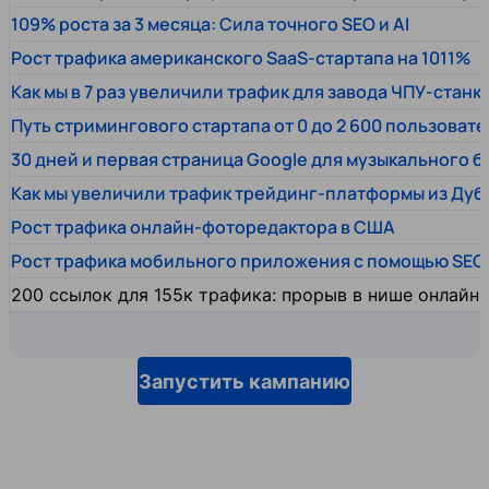
109% роста за 3 месяца: Сила точного SEO и AI
Рост трафика американского SaaS-стартапа на 1011%
Как мы в 7 раз увеличили трафик для завода ЧПУ-станк
Путь стримингового стартапа от 0 до 2 600 пользовате
30 дней и первая страница Google для музыкального 
Как мы увеличили трафик трейдинг-платформы из Дуб
Рост трафика онлайн-фоторедактора в США
Рост трафика мобильного приложения с помощью SEO
200 ссылок для 155к трафика: прорыв в нише онлайн
Запустить кампанию