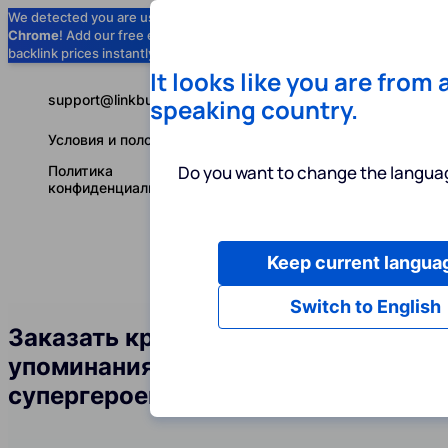
We detected you are using
Google
Chrome
! Add our free extension to check
Add to Chrome (Free) →
backlink prices instantly as you browse.
It looks like you are from 
support@linkbuilder.com
speaking country.
Условия и положения
Do you want to change the languag
Политика
конфиденциальности
Keep current langua
Услуги
Ин
Русский
Switch to English
Заказать крауд-ссылки и
упоминания бренда в сфере
супергероев и фантастики