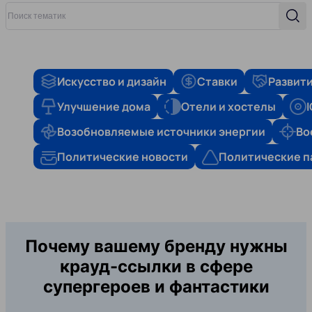
Поиск тематик
Поис
Искусство и дизайн
Ставки
Развити
Улучшение дома
Отели и хостелы
Возобновляемые источники энергии
Во
Политические новости
Политические п
Почему вашему бренду нужны
крауд-ссылки в сфере
супергероев и фантастики