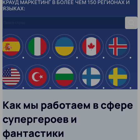
КРАУД МАРКЕТИНГ В БОЛЕЕ ЧЕМ 150 РЕГИОНАХ И
ЯЗЫКАХ:
Поиск стран
Поис
Испания
Италия
Украина
Канада
Ислан
США
Турция
Болгария
Финляндия
Швеци
Как мы работаем в сфере
супергероев и
фантастики