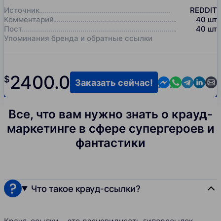
Источник
REDDIT
Комментарий
40
шт
Пост
40
шт
Упоминания бренда и обратные ссылки
2400.0
$
Contact us in M
Contact us i
Contact us
Contact
Cont
Заказать сейчас!
Все, что вам нужно знать о крауд-
маркетинге в сфере супергероев и
фантастики
Что такое крауд-ссылки?