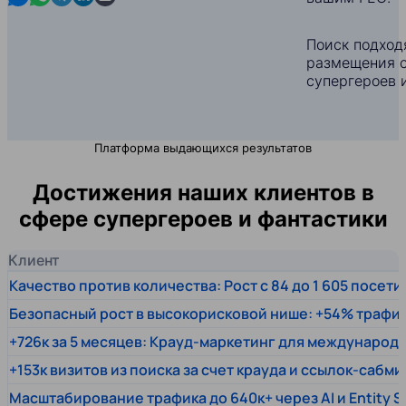
Поиск подход
размещения с
супергероев 
Платформа выдающихся результатов
Достижения наших клиентов в
сфере супергероев и фантастики
Клиент
Качество против количества: Рост с 84 до 1 605 посет
Безопасный рост в высокорисковой нише: +54% трафи
+726к за 5 месяцев: Крауд-маркетинг для междунаро
+153к визитов из поиска за счет крауда и ссылок-сабми
Масштабирование трафика до 640к+ через AI и Entity 