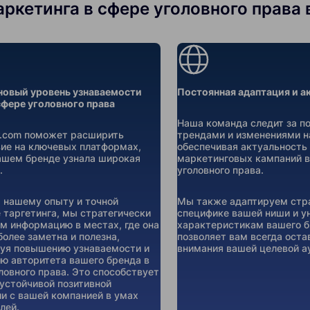
кетинга в сфере уголовного права вм
новый уровень узнаваемости
Постоянная адаптация и а
сфере уголовного права
Наша команда следит за п
er.com поможет расширить
трендами и изменениями н
ие на ключевых платформах,
обеспечивая актуальность 
ашем бренде узнала широкая
маркетинговых кампаний в
.
уголовного права.
 нашему опыту и точной
Мы также адаптируем стра
 таргетинга, мы стратегически
специфике вашей ниши и 
 информацию в местах, где она
характеристикам вашего б
более заметна и полезна,
позволяет вам всегда оста
уя повышению узнаваемости и
внимания вашей целевой а
ю авторитета вашего бренда в
ловного права. Это способствует
устойчивой позитивной
и с вашей компанией в умах
лей.