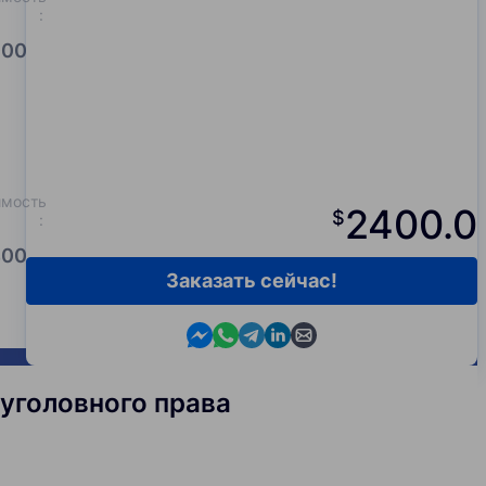
:
00.0
имость
2400.0
$
:
00.0
Заказать сейчас!
Contact us in Messenger
Contact us in WhatsApp
Contact us in Telegram
Contact us in Viber
Contact us by email
 уголовного права