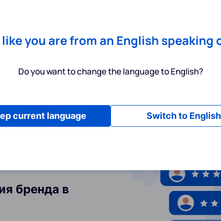
Chrome
! Add our free extension to check backlink prices instantly 
Услуги
Инструменты
Тарифы
Ресурсы
П
s like you are from an English speaking 
Do you want to change the language to English?
ep current language
Switch to English
ия бренда в