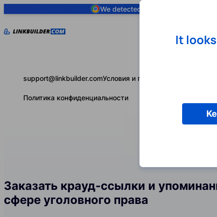
We detected you are using
Google 
It look
support@linkbuilder.com
Условия и положения
Политика конфиденциальности
Ke
Заказать крауд-ссылки и упоминан
сфере уголовного права