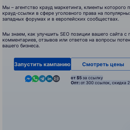
Мы – агентство крауд маркетинга, клиенты которого 
крауд-ссылки в сфере уголовного права на популярны
западных форумах и в европейских сообществах.
Мы знаем, как улучшить SEO позиции вашего сайта с
комментариев, отзывов или ответов на вопросы поте
вашего бизнеса.
Запустить кампанию
Смотреть цены
Contact us in Messenger
Contact us in WhatsApp
Contact us in Telegram
Contact us in Linkedin
Contact us by email
от $5
за ссылку
Опт:
от 300 ссылок, скидка 