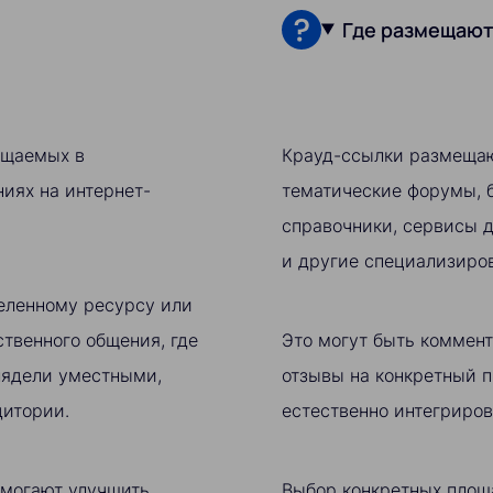
Где размещают
ещаемых в
Крауд-ссылки размещаю
иях на интернет-
тематические форумы, б
справочники, сервисы д
и другие специализиров
еленному ресурсу или
ственного общения, где
Это могут быть коммент
лядели уместными,
отзывы на конкретный п
дитории.
естественно интегриров
омогают улучшить
Выбор конкретных площа