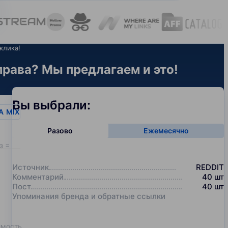
клика!
рава? Мы предлагаем и это!
Вы выбрали:
A
MIX
Разово
Ежемесячно
з = 20
Источник
REDDIT
Комментарий
40
шт
Пост
40
шт
Упоминания бренда и обратные ссылки
имость