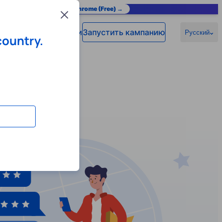
as you browse.
Add to Chrome (Free) →
Close
Войти
Запустить кампанию
омощь
Русский
country.