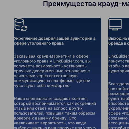
Преимущества крауд-мар
Укрепление доверия вашей аудитории в
Выход на 
сфере уголовного права
бренда в 
Заказывая крауд-маркетинг в сфере
LinkBuild
уголовного права у LinkBuilder.com, вы
присутств
получаете возможность установить
чтобы о в
прочные доверительные отношения с
аудитория
клиентами через естественную
коммуникацию на платформе, где они
Благодаря
чувствуют себя комфортно.
настройке
размещаем
Наши специалисты создают контент,
будет наи
который воспринимается как искренний
способств
отзыв или ответ на вопрос других
укреплени
пользователей, повышая таким образом
сфере уго
доверие к вашему бренду. Это
созданию 
увеличивает вероятность, что люди
ассоциаци
выберут именно ваш продукт или услугу.
потребите