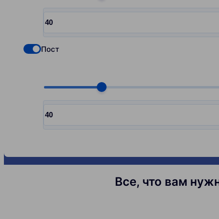
Choose quantity, pcs
Input quantity, pcs
Пост
Check if you want to select Nofollow backlinks
Choose quantity, pcs
Input quantity, pcs
Все, что вам нуж