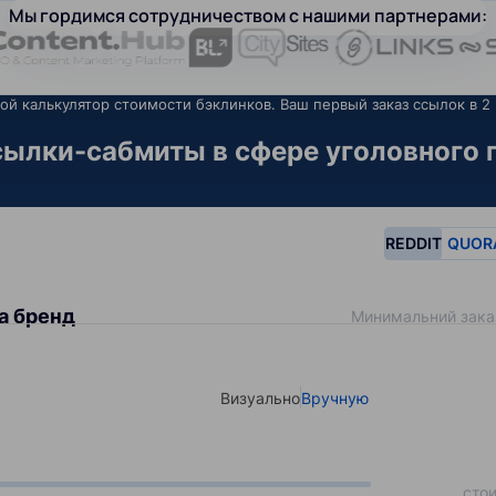
Мы гордимся сотрудничеством с нашими партнерами:
ой калькулятор стоимости бэклинков. Ваш первый заказ ссылок в 2 
ылки-сабмиты в сфере уголовного п
REDDIT
QUOR
а бренд
Минимальний зака
Визуально
Вручную
Select your type of input
сто