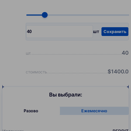
Choose quantity, pcs
шт
Сохранить
Input quantity, pcs
40
шт
$
1400.0
стоимость
Вы выбрали:
Разово
Ежемесячно