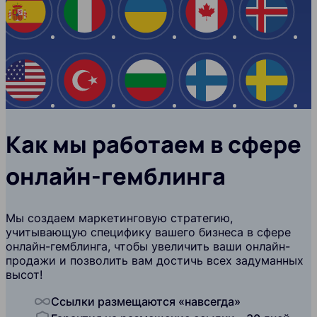
Испания
Италия
Украина
Канада
Ислан
США
Турция
Болгария
Финляндия
Швеци
Как мы работаем в сфере
онлайн-гемблинга
Мы создаем маркетинговую стратегию,
учитывающую специфику вашего бизнеса в сфере
онлайн-гемблинга, чтобы увеличить ваши онлайн-
продажи и позволить вам достичь всех задуманных
высот!
Ссылки размещаются «навсегда»