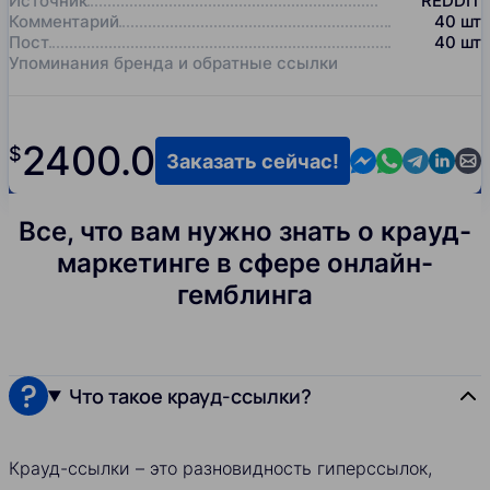
Источник
REDDIT
Комментарий
40
шт
Пост
40
шт
Упоминания бренда и обратные ссылки
2400.0
$
Contact us in M
Contact us i
Contact us
Contact
Cont
Заказать сейчас!
Все, что вам нужно знать о крауд-
маркетинге в сфере онлайн-
гемблинга
Что такое крауд-ссылки?
Крауд-ссылки – это разновидность гиперссылок,