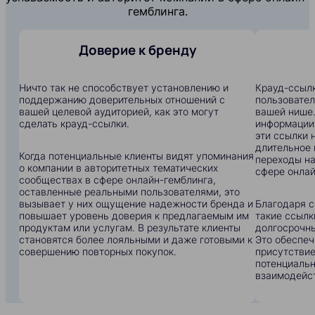
гемблинга.
Доверие к бренду
Ничто так не способствует установлению и
Крауд-ссылк
поддержанию доверительных отношений с
пользовател
вашей целевой аудиторией, как это могут
вашей нише.
сделать крауд-ссылки.
информации:
эти ссылки 
длительное 
Когда потенциальные клиенты видят упоминания
переходы на
о компании в авторитетных тематических
сфере онлай
сообществах в сфере онлайн-гемблинга,
оставленные реальными пользователями, это
вызывает у них ощущение надежности бренда и
Благодаря с
повышает уровень доверия к предлагаемым им
такие ссылк
продуктам или услугам. В результате клиенты
долгосрочны
становятся более лояльными и даже готовыми к
Это обеспеч
совершению повторных покупок.
присутствие
потенциальн
взаимодейс