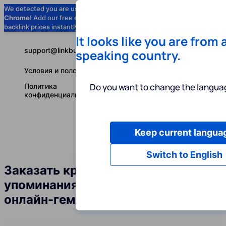
We detected you are using
Google
Chrome
! Add our free extension to check
Add to Chrome (Free) →
backlink prices instantly as you browse.
It looks like you are from 
support@linkbuilder.com
speaking country.
Условия и положения
Do you want to change the languag
Политика
конфиденциальности
Keep current langua
Услуги
Ин
Русский
Switch to English
Заказать крауд-ссылки и
упоминания бренда в сфере
онлайн-гемблинга