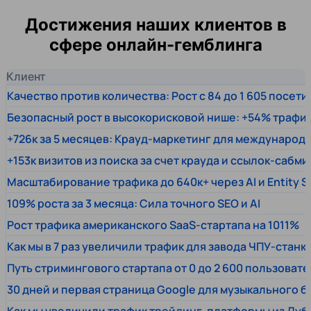
Достижения наших клиентов в
сфере онлайн-гемблинга
Клиент
Качество против количества: Рост с 84 до 1 605 посет
Безопасный рост в высокорисковой нише: +54% трафи
+726к за 5 месяцев: Крауд-маркетинг для междунаро
+153к визитов из поиска за счет крауда и ссылок-сабми
Масштабирование трафика до 640к+ через AI и Entity 
109% роста за 3 месяца: Сила точного SEO и AI
Рост трафика американского SaaS-стартапа на 1011%
Как мы в 7 раз увеличили трафик для завода ЧПУ-станк
Путь стримингового стартапа от 0 до 2 600 пользовате
30 дней и первая страница Google для музыкального 