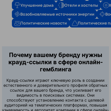
Улучшение дома
Отели и хостелы
Возобновляемые источники энергии
Во
Политические новости
Политические п
Почему вашему бренду нужны
крауд-ссылки в сфере онлайн-
гемблинга
Крауд-ссылки играют ключевую роль в создании
естественного и доверительного профиля обратных
ссылок для вашего бренда, что усиливает его
видимость в поисковых системах. Они
способствуют установлению контакта с целевой
аудиторией на тематических платформах, повышая
узнаваемость и авторитет компании в сфере онлайн-