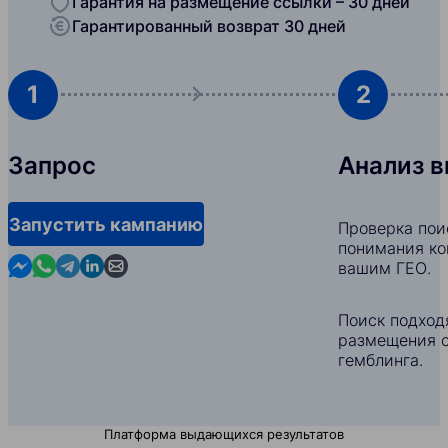
Гарантия на размещение ссылки – 30 дней
Гарантированный возврат 30 дней
1
2
Запрос
Анализ 
Запустить кампанию
Проверка пои
понимания ко
Contact us in Messenger
Contact us in WhatsApp
Contact us in Telegram
Contact us in Linkedin
Contact us by email
вашим ГЕО.
Поиск подход
размещения с
гемблинга.
Платформа выдающихся результатов