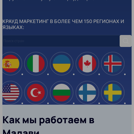
КРАУД МАРКЕТИНГ В БОЛЕЕ ЧЕМ 150 РЕГИОНАХ И
ЯЗЫКАХ:
Поиск стран
Поис
Испания
Италия
Украина
Канада
Ислан
США
Турция
Болгария
Финляндия
Швеци
Как мы работаем в
Малави