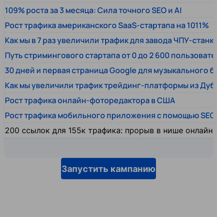
109% роста за 3 месяца: Сила точного SEO и AI
Рост трафика американского SaaS-стартапа на 1011%
Как мы в 7 раз увеличили трафик для завода ЧПУ-станк
Путь стримингового стартапа от 0 до 2 600 пользовате
30 дней и первая страница Google для музыкального 
Как мы увеличили трафик трейдинг-платформы из Дуб
Рост трафика онлайн-фоторедактора в США
Рост трафика мобильного приложения с помощью SEO
200 ссылок для 155к трафика: прорыв в нише онлайн
Запустить кампанию