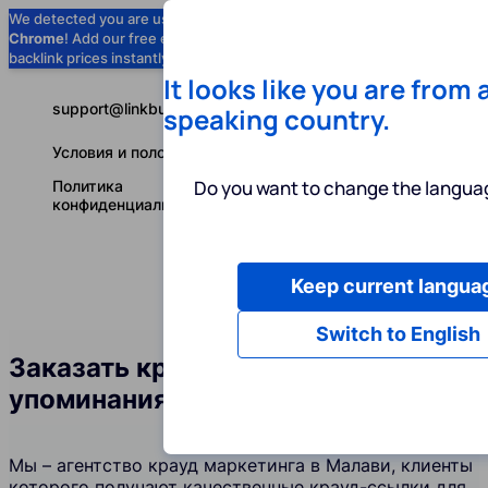
We detected you are using
Google
Chrome
! Add our free extension to check
Add to Chrome (Free) →
backlink prices instantly as you browse.
It looks like you are from 
support@linkbuilder.com
speaking country.
Условия и положения
Do you want to change the languag
Политика
конфиденциальности
Keep current langua
Услуги
Ин
Русский
Switch to English
Заказать крауд-ссылки и
упоминания бренда в Малави
Мы – агентство крауд маркетинга в Малави, клиенты
которого получают качественные крауд-ссылки для