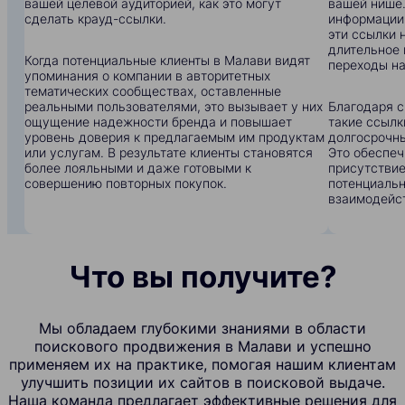
вашей целевой аудиторией, как это могут
вашей нише.
сделать крауд-ссылки.
информации:
эти ссылки 
длительное 
Когда потенциальные клиенты в Малави видят
переходы на
упоминания о компании в авторитетных
тематических сообществах, оставленные
реальными пользователями, это вызывает у них
Благодаря с
ощущение надежности бренда и повышает
такие ссылк
уровень доверия к предлагаемым им продуктам
долгосрочны
или услугам. В результате клиенты становятся
Это обеспеч
более лояльными и даже готовыми к
присутствие
совершению повторных покупок.
потенциальн
взаимодейс
Что вы получите?
Мы обладаем глубокими знаниями в области
поискового продвижения в Малави и успешно
применяем их на практике, помогая нашим клиентам
улучшить позиции их сайтов в поисковой выдаче.
Наша команда предлагает эффективные решения для