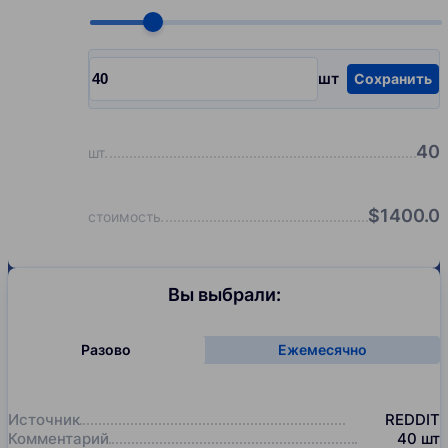
Choose quantity, pcs
шт
Сохранить
Input quantity, pcs
40
шт
$
1400.0
стоимость
Вы выбрали:
Разово
Ежемесячно
Источник
REDDIT
Комментарий
40
шт