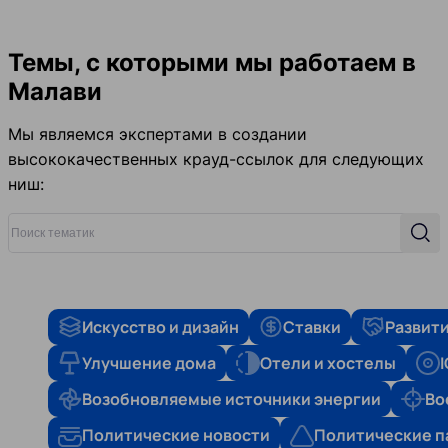
Темы, с которыми мы работаем в
Малави
Мы являемся экспертами в создании
высококачественных крауд-ссылок для следующих
ниш:
Поиск тематик
Поис
Искусство и дизайн
Ставки
Развити
Улучшение дома
Отели и хостелы
Возобновляемые источники энергии
Во
Политические новости
Политические п