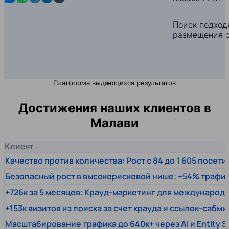
Поиск подход
размещения с
Платформа выдающихся результатов
Достижения наших клиентов в
Малави
Клиент
Качество против количества: Рост с 84 до 1 605 посет
Безопасный рост в высокорисковой нише: +54% трафи
+726к за 5 месяцев: Крауд-маркетинг для междунаро
+153к визитов из поиска за счет крауда и ссылок-сабми
Масштабирование трафика до 640к+ через AI и Entity 