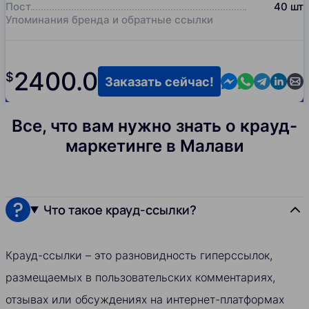
Пост
40
шт
Упоминания бренда и обратные ссылки
2400.0
$
Contact us in M
Contact us i
Contact us
Contact
Cont
Заказать сейчас!
Все, что вам нужно знать о крауд-
маркетинге в Малави
Что такое крауд-ссылки?
Крауд-ссылки – это разновидность гиперссылок,
размещаемых в пользовательских комментариях,
отзывах или обсуждениях на интернет-платформах