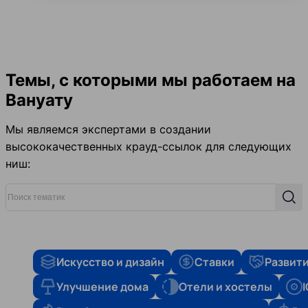
Темы, с которыми мы работаем на
Вануату
Мы являемся экспертами в создании
высококачественных крауд-ссылок для следующих
ниш:
Поиск тематик
Поис
Искусство и дизайн
Ставки
Развити
Улучшение дома
Отели и хостелы