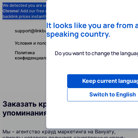
We detected you are using
Google
Chrome
! Add our free extension to check
Add to Chrome (Free) →
backlink prices instantly as you browse.
It looks like you are from 
support@linkbuilder.com
speaking country.
Условия и положения
Do you want to change the languag
Политика
конфиденциальности
Keep current langua
Услуги
Ин
Русский
Switch to English
Заказать крауд-ссылки и
упоминания бренда на Вануату
Мы – агентство крауд маркетинга на Вануату,
клиенты которого получают качественные крауд-