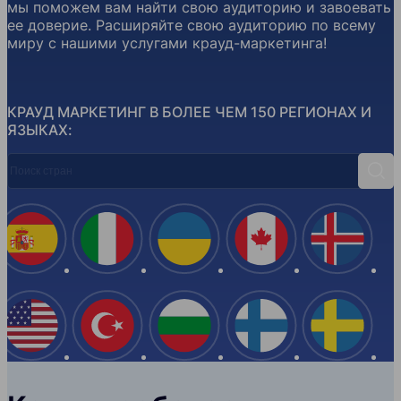
мы поможем вам найти свою аудиторию и завоевать
ее доверие. Расширяйте свою аудиторию по всему
миру с нашими услугами крауд-маркетинга!
КРАУД МАРКЕТИНГ В БОЛЕЕ ЧЕМ 150 РЕГИОНАХ И
ЯЗЫКАХ:
Поиск стран
Поис
Испания
Италия
Украина
Канада
Ислан
США
Турция
Болгария
Финляндия
Швеци