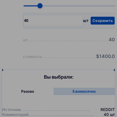
Choose quantity, pcs
шт
Сохранить
Input quantity, pcs
40
шт
$
1400.0
стоимость
Вы выбрали:
Разово
Ежемесячно
Источник
REDDIT
Комментарий
40
шт