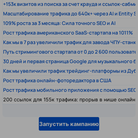
+153к визитов из поиска за счет крауда и ссылок-сабми
Масштабирование трафика до 640к+ через AI и Entity 
109% роста за 3 месяца: Сила точного SEO и AI
Рост трафика американского SaaS-стартапа на 1011%
Как мы в 7 раз увеличили трафик для завода ЧПУ-станк
Путь стримингового стартапа от 0 до 2 600 пользовате
30 дней и первая страница Google для музыкального 
Как мы увеличили трафик трейдинг-платформы из Дуб
Рост трафика онлайн-фоторедактора в США
Рост трафика мобильного приложения с помощью SEO
200 ссылок для 155к трафика: прорыв в нише онлайн
Запустить кампанию