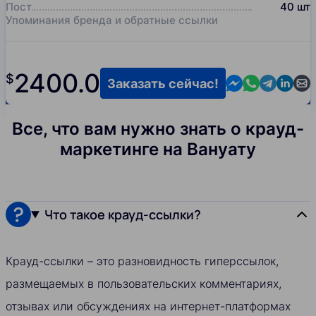
Пост
40
шт
Упоминания бренда и обратные ссылки
2400.0
$
Contact us in M
Contact us i
Contact us
Contact
Cont
Заказать сейчас!
Все, что вам нужно знать о крауд-
маркетинге на Вануату
Что такое крауд-ссылки?
Крауд-ссылки – это разновидность гиперссылок,
размещаемых в пользовательских комментариях,
отзывах или обсуждениях на интернет-платформах