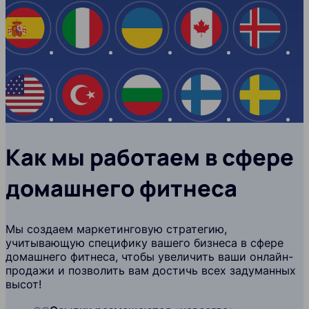
Испания
Италия
Украина
Канада
Ислан
США
Турция
Болгария
Финляндия
Швеци
Как мы работаем в сфере
домашнего фитнеса
Мы создаем маркетинговую стратегию,
учитывающую специфику вашего бизнеса в сфере
домашнего фитнеса, чтобы увеличить ваши онлайн-
продажи и позволить вам достичь всех задуманных
высот!