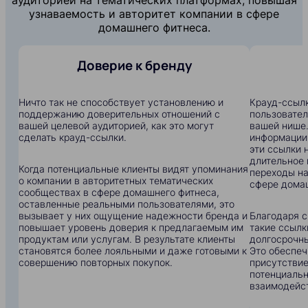
узнаваемость и авторитет компании в сфере
домашнего фитнеса.
Доверие к бренду
Ничто так не способствует установлению и
Крауд-ссылк
поддержанию доверительных отношений с
пользовател
вашей целевой аудиторией, как это могут
вашей нише.
сделать крауд-ссылки.
информации:
эти ссылки 
длительное 
Когда потенциальные клиенты видят упоминания
переходы на
о компании в авторитетных тематических
сфере дома
сообществах в сфере домашнего фитнеса,
оставленные реальными пользователями, это
вызывает у них ощущение надежности бренда и
Благодаря с
повышает уровень доверия к предлагаемым им
такие ссылк
продуктам или услугам. В результате клиенты
долгосрочны
становятся более лояльными и даже готовыми к
Это обеспеч
совершению повторных покупок.
присутствие
потенциальн
взаимодейс