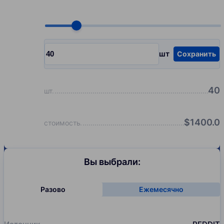
Choose quantity, pcs
шт
Сохранить
Input quantity, pcs
40
шт
$
1400.0
стоимость
Вы выбрали:
Разово
Ежемесячно