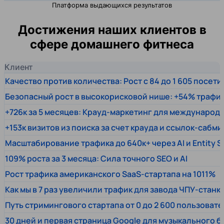
Платформа выдающихся результатов
Достижения наших клиентов в
сфере домашнего фитнеса
Клиент
Качество против количества: Рост с 84 до 1 605 посет
Безопасный рост в высокорисковой нише: +54% трафи
+726к за 5 месяцев: Крауд-маркетинг для междунаро
+153к визитов из поиска за счет крауда и ссылок-сабми
Масштабирование трафика до 640к+ через AI и Entity 
109% роста за 3 месяца: Сила точного SEO и AI
Рост трафика американского SaaS-стартапа на 1011%
Как мы в 7 раз увеличили трафик для завода ЧПУ-станк
Путь стримингового стартапа от 0 до 2 600 пользовате
30 дней и первая страница Google для музыкального 