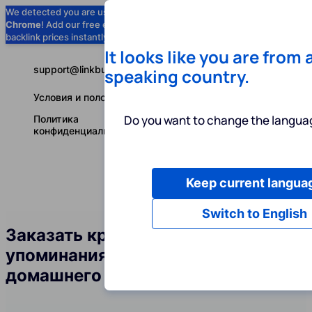
We detected you are using
Google
Chrome
! Add our free extension to check
Add to Chrome (Free) →
backlink prices instantly as you browse.
It looks like you are from 
support@linkbuilder.com
speaking country.
Условия и положения
Do you want to change the languag
Политика
конфиденциальности
Keep current langua
Услуги
Ин
Русский
Switch to English
Заказать крауд-ссылки и
упоминания бренда в сфере
домашнего фитнеса