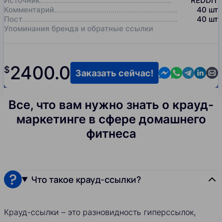
Источник
REDDIT
Комментарий
40
шт
Пост
40
шт
Упоминания бренда и обратные ссылки
2400.0
$
Contact us in M
Contact us i
Contact us
Contact
Cont
Заказать сейчас!
Все, что вам нужно знать о крауд-
маркетинге в сфере домашнего
фитнеса
Что такое крауд-ссылки?
Крауд-ссылки – это разновидность гиперссылок,