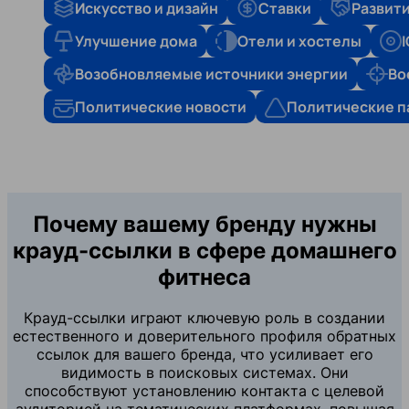
Искусство и дизайн
Ставки
Развити
Улучшение дома
Отели и хостелы
Возобновляемые источники энергии
Во
Политические новости
Политические п
Почему вашему бренду нужны
крауд-ссылки в сфере домашнего
фитнеса
Крауд-ссылки играют ключевую роль в создании
естественного и доверительного профиля обратных
ссылок для вашего бренда, что усиливает его
видимость в поисковых системах. Они
способствуют установлению контакта с целевой
аудиторией на тематических платформах, повышая