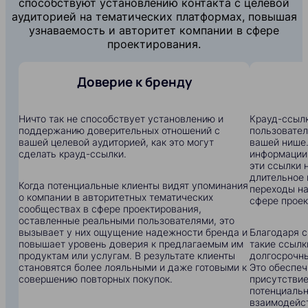
способствуют установлению контакта с целевой
аудиторией на тематических платформах, повышая
узнаваемость и авторитет компании в сфере
проектирования.
Доверие к бренду
Ничто так не способствует установлению и
Крауд-ссылк
поддержанию доверительных отношений с
пользовател
вашей целевой аудиторией, как это могут
вашей нише.
сделать крауд-ссылки.
информации:
эти ссылки 
длительное 
Когда потенциальные клиенты видят упоминания
переходы на
о компании в авторитетных тематических
сфере проек
сообществах в сфере проектирования,
оставленные реальными пользователями, это
вызывает у них ощущение надежности бренда и
Благодаря с
повышает уровень доверия к предлагаемым им
такие ссылк
продуктам или услугам. В результате клиенты
долгосрочны
становятся более лояльными и даже готовыми к
Это обеспеч
совершению повторных покупок.
присутствие
потенциальн
взаимодейс