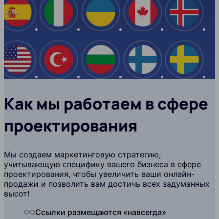
Испания
Италия
Украина
Канада
Ислан
США
Турция
Болгария
Финляндия
Швеци
Как мы работаем в сфере
проектирования
Мы создаем маркетинговую стратегию,
учитывающую специфику вашего бизнеса в сфере
проектирования, чтобы увеличить ваши онлайн-
продажи и позволить вам достичь всех задуманных
высот!
Ссылки размещаются «навсегда»