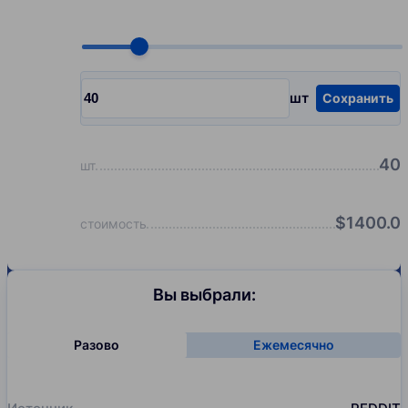
Choose quantity, pcs
шт
Сохранить
Input quantity, pcs
40
шт
$
1400.0
стоимость
Вы выбрали:
Разово
Ежемесячно