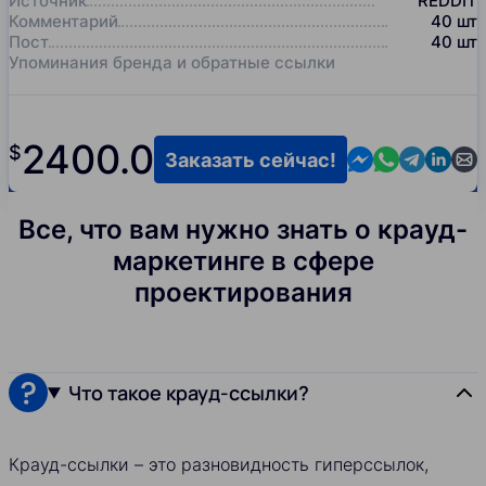
Источник
REDDIT
Комментарий
40
шт
Пост
40
шт
Упоминания бренда и обратные ссылки
2400.0
$
Contact us in M
Contact us i
Contact us
Contact
Cont
Заказать сейчас!
Все, что вам нужно знать о крауд-
маркетинге в сфере
проектирования
Что такое крауд-ссылки?
Крауд-ссылки – это разновидность гиперссылок,