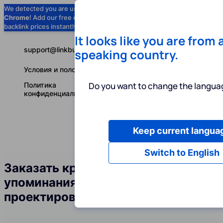
We detected you are using
Google
Chrome
! Add our free extension to check
Add to Chrome (Free) →
backlink prices instantly as you browse.
It looks like you are from 
support@linkbuilder.com
speaking country.
Условия и положения
Do you want to change the languag
Политика
конфиденциальности
Keep current langua
Услуги
Ин
Русский
Switch to English
Заказать крауд-ссылки и
упоминания бренда в сфере
проектирования