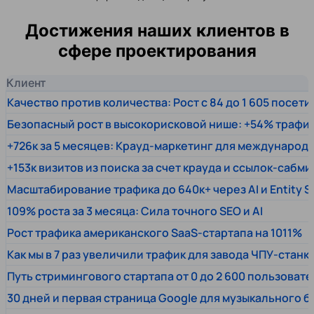
Достижения наших клиентов в
сфере проектирования
Клиент
Качество против количества: Рост с 84 до 1 605 посет
Безопасный рост в высокорисковой нише: +54% трафи
+726к за 5 месяцев: Крауд-маркетинг для междунаро
+153к визитов из поиска за счет крауда и ссылок-сабми
Масштабирование трафика до 640к+ через AI и Entity 
109% роста за 3 месяца: Сила точного SEO и AI
Рост трафика американского SaaS-стартапа на 1011%
Как мы в 7 раз увеличили трафик для завода ЧПУ-станк
Путь стримингового стартапа от 0 до 2 600 пользовате
30 дней и первая страница Google для музыкального 