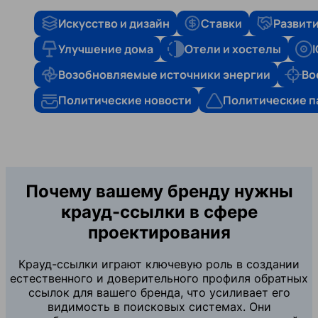
Искусство и дизайн
Ставки
Развити
Улучшение дома
Отели и хостелы
Возобновляемые источники энергии
Во
Политические новости
Политические п
Почему вашему бренду нужны
крауд-ссылки в сфере
проектирования
Крауд-ссылки играют ключевую роль в создании
естественного и доверительного профиля обратных
ссылок для вашего бренда, что усиливает его
видимость в поисковых системах. Они