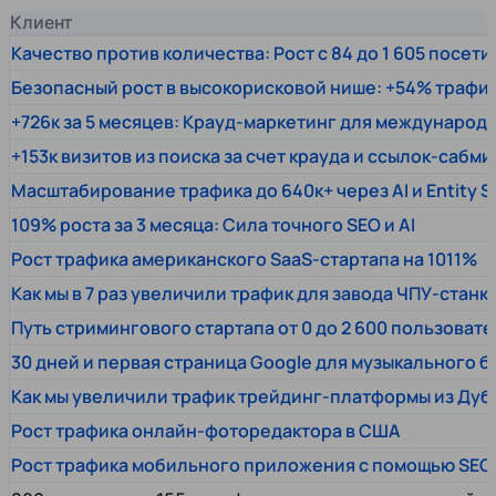
Клиент
Качество против количества: Рост с 84 до 1 605 посет
Безопасный рост в высокорисковой нише: +54% трафи
+726к за 5 месяцев: Крауд-маркетинг для междунаро
+153к визитов из поиска за счет крауда и ссылок-сабми
Масштабирование трафика до 640к+ через AI и Entity 
109% роста за 3 месяца: Сила точного SEO и AI
Рост трафика американского SaaS-стартапа на 1011%
Как мы в 7 раз увеличили трафик для завода ЧПУ-станк
Путь стримингового стартапа от 0 до 2 600 пользовате
30 дней и первая страница Google для музыкального 
Как мы увеличили трафик трейдинг-платформы из Дуб
Рост трафика онлайн-фоторедактора в США
Рост трафика мобильного приложения с помощью SEO