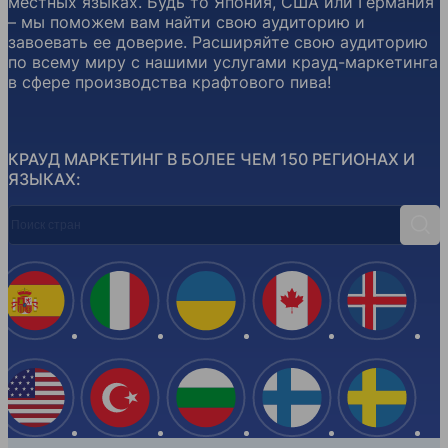
местных языках. Будь то Япония, США или Германия
– мы поможем вам найти свою аудиторию и
завоевать ее доверие. Расширяйте свою аудиторию
по всему миру с нашими услугами крауд-маркетинга
в сфере производства крафтового пива!
КРАУД МАРКЕТИНГ В БОЛЕЕ ЧЕМ 150 РЕГИОНАХ И
ЯЗЫКАХ:
Поиск стран
Поис
Испания
Италия
Украина
Канада
Ислан
США
Турция
Болгария
Финляндия
Швеци