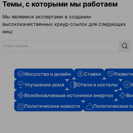
Темы, с которыми мы работаем
Мы являемся экспертами в создании
высококачественных крауд-ссылок для следующих
ниш:
Поиск тематик
Поис
Искусство и дизайн
Ставки
Развити
Улучшение дома
Отели и хостелы
Возобновляемые источники энергии
Во
Политические новости
Политические п