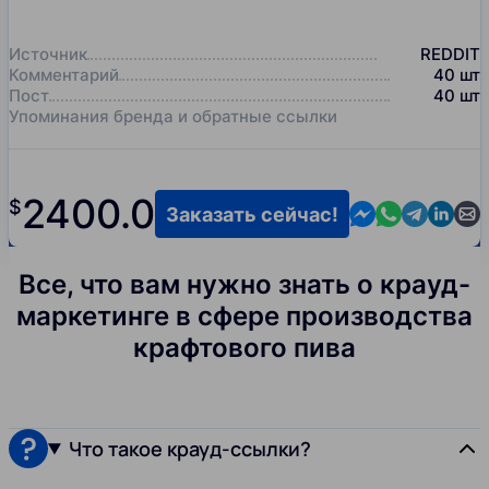
Источник
REDDIT
Комментарий
40
шт
Пост
40
шт
Упоминания бренда и обратные ссылки
2400.0
$
Contact us in M
Contact us i
Contact us
Contact
Cont
Заказать сейчас!
Все, что вам нужно знать о крауд-
маркетинге в сфере производства
крафтового пива
Что такое крауд-ссылки?