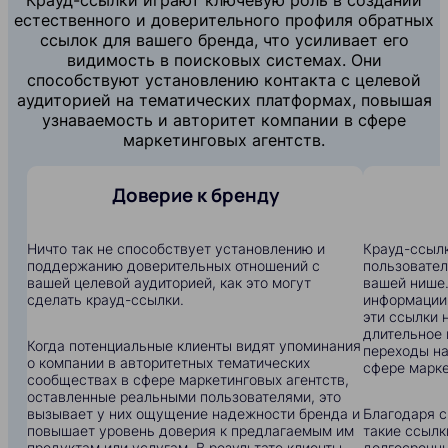
естественного и доверительного профиля обратных
ссылок для вашего бренда, что усиливает его
видимость в поисковых системах. Они
способствуют установлению контакта с целевой
аудиторией на тематических платформах, повышая
узнаваемость и авторитет компании в сфере
маркетинговых агентств.
Доверие к бренду
Ничто так не способствует установлению и
Крауд-ссылк
поддержанию доверительных отношений с
пользовател
вашей целевой аудиторией, как это могут
вашей нише.
сделать крауд-ссылки.
информации:
эти ссылки 
длительное 
Когда потенциальные клиенты видят упоминания
переходы на
о компании в авторитетных тематических
сфере марке
сообществах в сфере маркетинговых агентств,
оставленные реальными пользователями, это
вызывает у них ощущение надежности бренда и
Благодаря с
повышает уровень доверия к предлагаемым им
такие ссылк
продуктам или услугам. В результате клиенты
долгосрочны