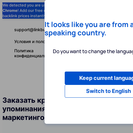
We detected you are using
Google
Chrome
! Add our free extension to check
Add to Chrome (Free) →
backlink prices instantly as you browse.
It looks like you are from 
support@linkbuilder.com
speaking country.
Условия и положения
Do you want to change the languag
Политика
конфиденциальности
Keep current langua
Услуги
Ин
Русский
Switch to English
Заказать крауд-ссылки и
упоминания бренда в сфере
маркетинговых агентств