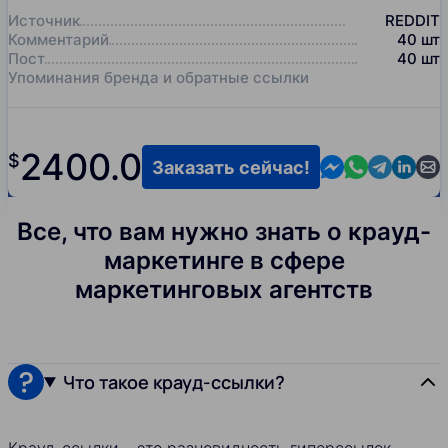
Источник
REDDIT
Комментарий
40
шт
Пост
40
шт
Упоминания бренда и обратные ссылки
2400.0
$
Contact us in M
Contact us i
Contact us
Contact
Cont
Заказать сейчас!
Все, что вам нужно знать о крауд-
маркетинге в сфере
маркетинговых агентств
Что такое крауд-ссылки?