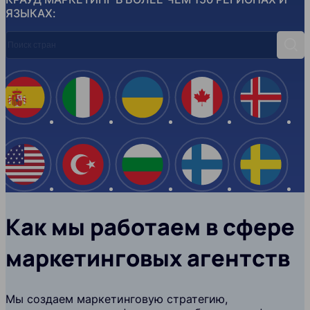
ЯЗЫКАХ:
Поиск стран
Поис
Испания
Италия
Украина
Канада
Ислан
США
Турция
Болгария
Финляндия
Швеци
Как мы работаем в сфере
маркетинговых агентств
Мы создаем маркетинговую стратегию,