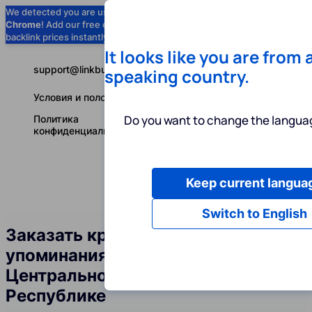
We detected you are using
Google
Chrome
! Add our free extension to check
Add to Chrome (Free) →
backlink prices instantly as you browse.
It looks like you are from 
support@linkbuilder.com
speaking country.
Условия и положения
Do you want to change the languag
Политика
конфиденциальности
Keep current langua
Услуги
Ин
Русский
Switch to English
Заказать крауд-ссылки и
упоминания бренда в
Центральноафриканской
Республике