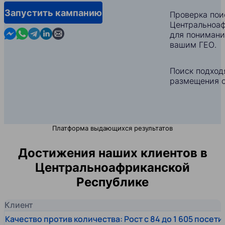
Запустить кампанию
Проверка пои
Центральноаф
Contact us in Messenger
Contact us in WhatsApp
Contact us in Telegram
Contact us in Linkedin
Contact us by email
для понимани
вашим ГЕО.
Поиск подход
размещения с
Платформа выдающихся результатов
Достижения наших клиентов в
Центральноафриканской
Республике
Клиент
Качество против количества: Рост с 84 до 1 605 посет