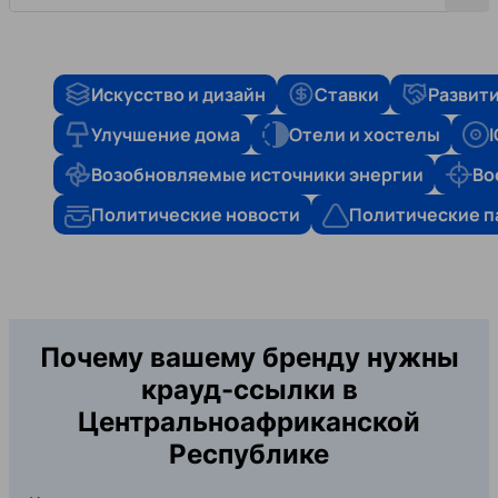
Искусство и дизайн
Ставки
Развити
Улучшение дома
Отели и хостелы
Возобновляемые источники энергии
Во
Политические новости
Политические п
Почему вашему бренду нужны
крауд-ссылки в
Центральноафриканской
Республике