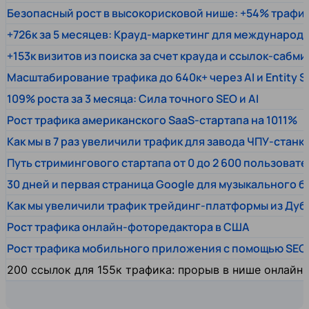
Безопасный рост в высокорисковой нише: +54% трафи
+726к за 5 месяцев: Крауд-маркетинг для междунаро
+153к визитов из поиска за счет крауда и ссылок-сабми
Масштабирование трафика до 640к+ через AI и Entity 
109% роста за 3 месяца: Сила точного SEO и AI
Рост трафика американского SaaS-стартапа на 1011%
Как мы в 7 раз увеличили трафик для завода ЧПУ-станк
Путь стримингового стартапа от 0 до 2 600 пользовате
30 дней и первая страница Google для музыкального 
Как мы увеличили трафик трейдинг-платформы из Дуб
Рост трафика онлайн-фоторедактора в США
Рост трафика мобильного приложения с помощью SEO
200 ссылок для 155к трафика: прорыв в нише онлайн