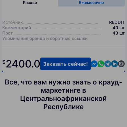
Разово
Ежемесячно
Источник
REDDIT
Комментарий
40
шт
Пост
40
шт
Упоминания бренда и обратные ссылки
2400.0
$
Contact us in M
Contact us i
Contact us
Contact
Cont
Заказать сейчас!
Все, что вам нужно знать о крауд-
маркетинге в
Центральноафриканской
Республике