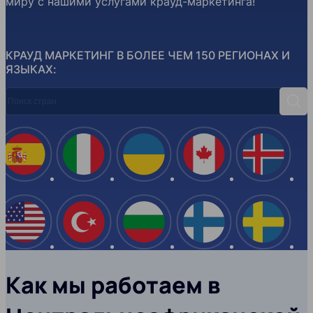
миру с нашими услугами крауд-маркетинга!
КРАУД МАРКЕТИНГ В БОЛЕЕ ЧЕМ 150 РЕГИОНАХ И
ЯЗЫКАХ:
Поиск стран
Поис
Испания
Италия
Украина
Канада
Ислан
США
Турция
Болгария
Финляндия
Швеци
Как мы работаем в