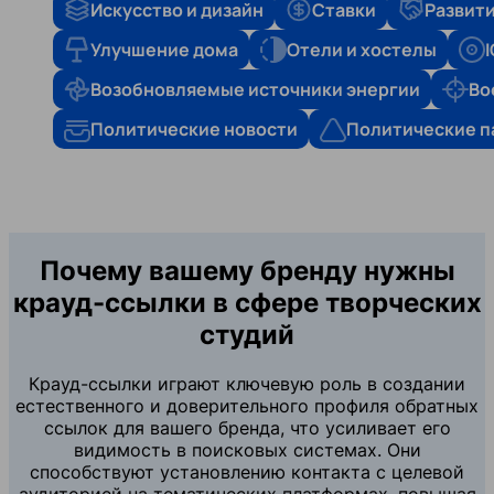
Искусство и дизайн
Ставки
Развити
Улучшение дома
Отели и хостелы
Возобновляемые источники энергии
Во
Политические новости
Политические п
Почему вашему бренду нужны
крауд-ссылки в сфере творческих
студий
Крауд-ссылки играют ключевую роль в создании
естественного и доверительного профиля обратных
ссылок для вашего бренда, что усиливает его
видимость в поисковых системах. Они
способствуют установлению контакта с целевой
аудиторией на тематических платформах, повышая