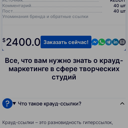
Источник
REDDIT
Комментарий
40
шт
Пост
40
шт
Упоминания бренда и обратные ссылки
2400.0
$
Contact us in M
Contact us i
Contact us
Contact
Cont
Заказать сейчас!
Все, что вам нужно знать о крауд-
маркетинге в сфере творческих
студий
Что такое крауд-ссылки?
Крауд-ссылки – это разновидность гиперссылок,