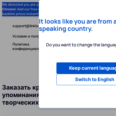
We detected you are using
Google
Chrome
! Add our free extension to check
Add to Chrome (Free) →
backlink prices instantly as you browse.
It looks like you are from 
support@linkbuilder.com
speaking country.
Условия и положения
Do you want to change the languag
Политика
конфиденциальности
Keep current langua
Услуги
Ин
Русский
Switch to English
Заказать крауд-ссылки и
упоминания бренда в сфере
творческих студий