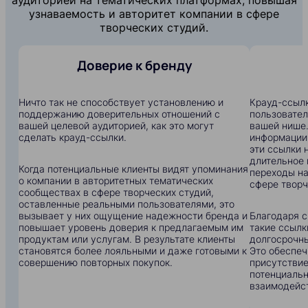
узнаваемость и авторитет компании в сфере
творческих студий.
Доверие к бренду
Ничто так не способствует установлению и
Крауд-ссылк
поддержанию доверительных отношений с
пользовател
вашей целевой аудиторией, как это могут
вашей нише.
сделать крауд-ссылки.
информации:
эти ссылки 
длительное 
Когда потенциальные клиенты видят упоминания
переходы на
о компании в авторитетных тематических
сфере творч
сообществах в сфере творческих студий,
оставленные реальными пользователями, это
вызывает у них ощущение надежности бренда и
Благодаря с
повышает уровень доверия к предлагаемым им
такие ссылк
продуктам или услугам. В результате клиенты
долгосрочны
становятся более лояльными и даже готовыми к
Это обеспеч
совершению повторных покупок.
присутствие
потенциальн
взаимодейс