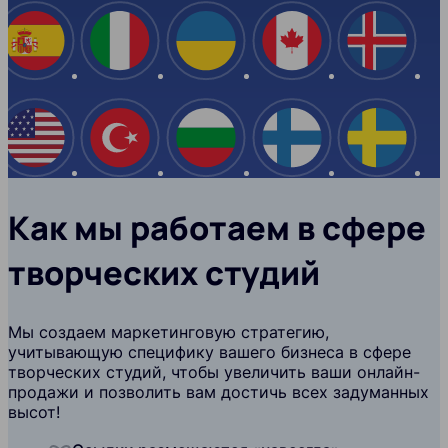
Испания
Италия
Украина
Канада
Ислан
США
Турция
Болгария
Финляндия
Швеци
Как мы работаем в сфере
творческих студий
Мы создаем маркетинговую стратегию,
учитывающую специфику вашего бизнеса в сфере
творческих студий, чтобы увеличить ваши онлайн-
продажи и позволить вам достичь всех задуманных
высот!