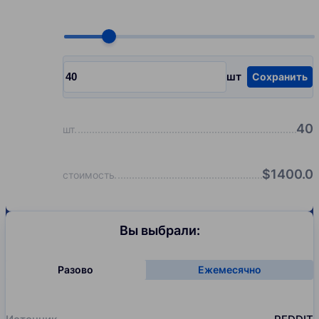
Choose quantity, pcs
шт
Сохранить
Input quantity, pcs
40
шт
$
1400.0
стоимость
Вы выбрали:
Разово
Ежемесячно