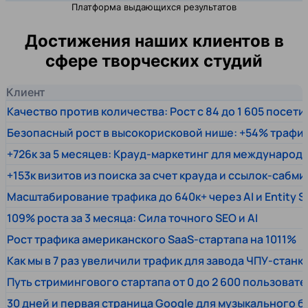
Платформа выдающихся результатов
Достижения наших клиентов в
сфере творческих студий
Клиент
Качество против количества: Рост с 84 до 1 605 посет
Безопасный рост в высокорисковой нише: +54% трафи
+726к за 5 месяцев: Крауд-маркетинг для междунаро
+153к визитов из поиска за счет крауда и ссылок-сабми
Масштабирование трафика до 640к+ через AI и Entity 
109% роста за 3 месяца: Сила точного SEO и AI
Рост трафика американского SaaS-стартапа на 1011%
Как мы в 7 раз увеличили трафик для завода ЧПУ-станк
Путь стримингового стартапа от 0 до 2 600 пользовате
30 дней и первая страница Google для музыкального 