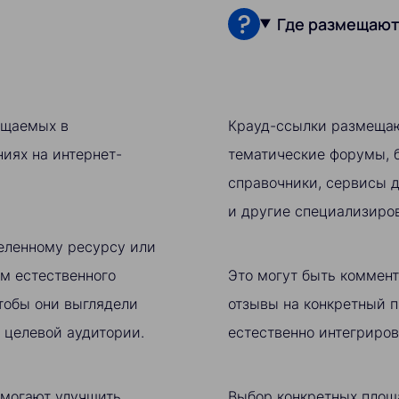
Где размещают
ещаемых в
Крауд-ссылки размещаю
иях на интернет-
тематические форумы, б
справочники, сервисы д
и другие специализиро
еленному ресурсу или
м естественного
Это могут быть коммент
тобы они выглядели
отзывы на конкретный п
 целевой аудитории.
естественно интегриров
омогают улучшить
Выбор конкретных площа