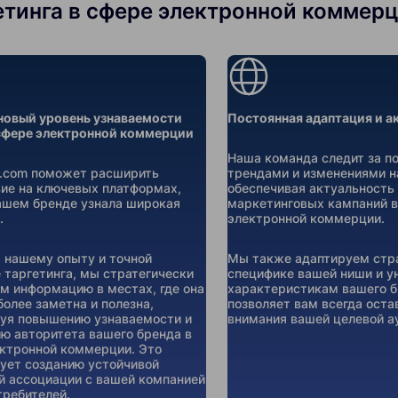
инга в сфере электронной коммерции
новый уровень узнаваемости
Постоянная адаптация и а
 сфере электронной коммерции
Наша команда следит за п
er.com поможет расширить
трендами и изменениями н
ие на ключевых платформах,
обеспечивая актуальность 
ашем бренде узнала широкая
маркетинговых кампаний в
.
электронной коммерции.
 нашему опыту и точной
Мы также адаптируем стра
 таргетинга, мы стратегически
специфике вашей ниши и 
 информацию в местах, где она
характеристикам вашего б
более заметна и полезна,
позволяет вам всегда оста
уя повышению узнаваемости и
внимания вашей целевой а
ю авторитета вашего бренда в
ктронной коммерции. Это
ует созданию устойчивой
й ассоциации с вашей компанией
требителей.