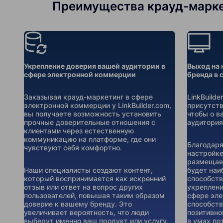
Преимущества крауд-маркет
Укрепление доверия вашей аудитории в
Выход на 
сфере электронной коммерции
бренда в
Заказывая крауд-маркетинг в сфере
LinkBuild
электронной коммерции у LinkBuilder.com,
присутств
вы получаете возможность установить
чтобы о в
прочные доверительные отношения с
аудитория
клиентами через естественную
коммуникацию на платформе, где они
Благодаря
чувствуют себя комфортно.
настройке
размещаем
Наши специалисты создают контент,
будет наи
который воспринимается как искренний
способств
отзыв или ответ на вопрос других
укреплени
пользователей, повышая таким образом
сфере эле
доверие к вашему бренду. Это
способств
увеличивает вероятность, что люди
позитивно
выберут именно ваш продукт или услугу.
в умах по