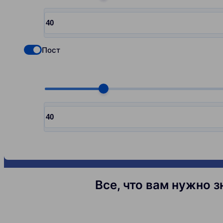
Choose quantity, pcs
Input quantity, pcs
Пост
Check if you want to select Nofollow backlinks
Choose quantity, pcs
Input quantity, pcs
Все, что вам нужно 