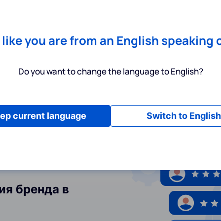
Chrome
! Add our free extension to check backlink prices instantly 
Услуги
Инструменты
Тарифы
Ресурсы
П
s like you are from an English speaking 
Do you want to change the language to English?
ep current language
Switch to English
ия бренда в