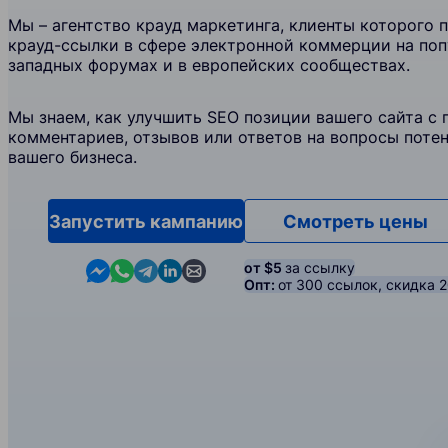
Мы – агентство крауд маркетинга, клиенты которого 
крауд-ссылки в сфере электронной коммерции на поп
западных форумах и в европейских сообществах.
Мы знаем, как улучшить SEO позиции вашего сайта с
комментариев, отзывов или ответов на вопросы поте
вашего бизнеса.
Запустить кампанию
Смотреть цены
Contact us in Messenger
Contact us in WhatsApp
Contact us in Telegram
Contact us in Linkedin
Contact us by email
от $5
за ссылку
Опт:
от 300 ссылок, скидка 