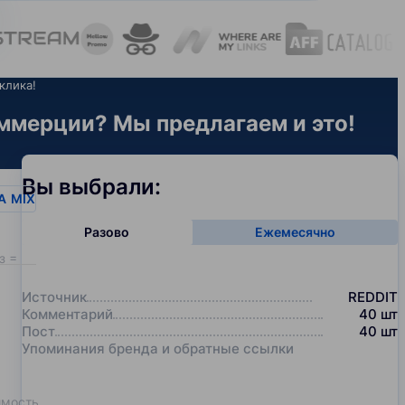
клика!
ммерции? Мы предлагаем и это!
Вы выбрали:
A
MIX
Разово
Ежемесячно
з = 20
Источник
REDDIT
Комментарий
40
шт
Пост
40
шт
Упоминания бренда и обратные ссылки
имость