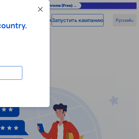
as you browse.
Add to Chrome (Free) →
Close
Войти
Запустить кампанию
омощь
Русский
country.