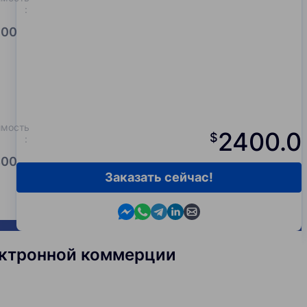
:
00.0
имость
2400.0
$
:
00.0
Заказать сейчас!
Contact us in Messenger
Contact us in WhatsApp
Contact us in Telegram
Contact us in Viber
Contact us by email
лектронной коммерции