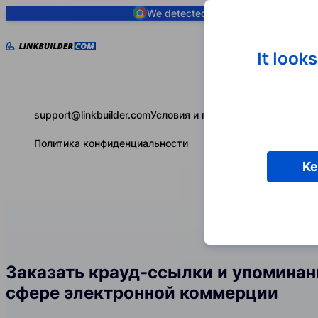
We detected you are using
Google 
It look
support@linkbuilder.com
Условия и положения
Политика конфиденциальности
Ke
Заказать крауд-ссылки и упоминан
сфере электронной коммерции