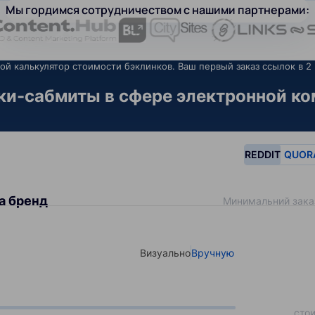
Мы гордимся сотрудничеством с нашими партнерами:
ой калькулятор стоимости бэклинков. Ваш первый заказ ссылок в 2 
и-сабмиты в сфере электронной ко
REDDIT
QUOR
а бренд
Минимальний зака
Визуально
Вручную
Select your type of input
сто