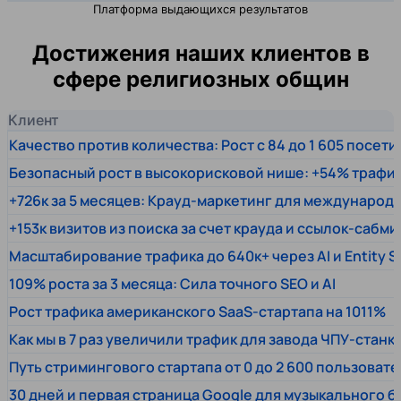
Платформа выдающихся результатов
Достижения наших клиентов в
сфере религиозных общин
Клиент
Качество против количества: Рост с 84 до 1 605 посет
Безопасный рост в высокорисковой нише: +54% трафи
+726к за 5 месяцев: Крауд-маркетинг для междунаро
+153к визитов из поиска за счет крауда и ссылок-сабми
Масштабирование трафика до 640к+ через AI и Entity 
109% роста за 3 месяца: Сила точного SEO и AI
Рост трафика американского SaaS-стартапа на 1011%
Как мы в 7 раз увеличили трафик для завода ЧПУ-станк
Путь стримингового стартапа от 0 до 2 600 пользовате
30 дней и первая страница Google для музыкального 