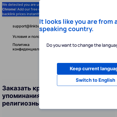
We detected you are using
Google
Chrome
! Add our free extension to check
Add to Chrome (Free) →
backlink prices instantly as you browse.
It looks like you are from 
support@linkbuilder.com
speaking country.
Условия и положения
Do you want to change the languag
Политика
конфиденциальности
Keep current langua
Услуги
Ин
Русский
Switch to English
Заказать крауд-ссылки и
упоминания бренда в сфере
религиозных общин