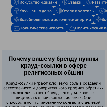
Искусство и дизайн
Ставки
Развити
Улучшение дома
Отели и хостелы
Возобновляемые источники энергии
Во
Политические новости
Политические п
Почему вашему бренду нужны
крауд-ссылки в сфере
религиозных общин
Крауд-ссылки играют ключевую роль в создании
естественного и доверительного профиля обратных
ссылок для вашего бренда, что усиливает его
видимость в поисковых системах. Они
способствуют установлению контакта с целевой
аудиторией на тематических платформах, повышая