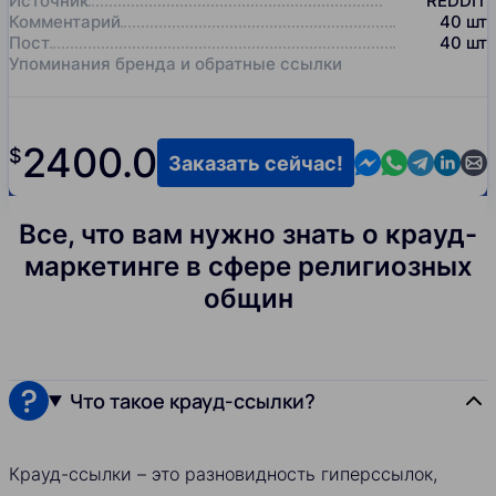
Источник
REDDIT
Комментарий
40
шт
Пост
40
шт
Упоминания бренда и обратные ссылки
2400.0
$
Contact us in M
Contact us i
Contact us
Contact
Cont
Заказать сейчас!
Все, что вам нужно знать о крауд-
маркетинге в сфере религиозных
общин
Что такое крауд-ссылки?
Крауд-ссылки – это разновидность гиперссылок,