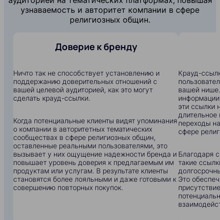
узнаваемость и авторитет компании в сфере
религиозных общин.
Доверие к бренду
Ничто так не способствует установлению и
Крауд-ссылк
поддержанию доверительных отношений с
пользовател
вашей целевой аудиторией, как это могут
вашей нише.
сделать крауд-ссылки.
информации:
эти ссылки 
длительное 
Когда потенциальные клиенты видят упоминания
переходы на
о компании в авторитетных тематических
сфере религ
сообществах в сфере религиозных общин,
оставленные реальными пользователями, это
вызывает у них ощущение надежности бренда и
Благодаря с
повышает уровень доверия к предлагаемым им
такие ссылк
продуктам или услугам. В результате клиенты
долгосрочны
становятся более лояльными и даже готовыми к
Это обеспеч
совершению повторных покупок.
присутствие
потенциальн
взаимодейс