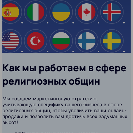
Испания
Италия
Украина
Канада
Ислан
США
Турция
Болгария
Финляндия
Швеци
Как мы работаем в сфере
религиозных общин
Мы создаем маркетинговую стратегию,
учитывающую специфику вашего бизнеса в сфере
религиозных общин, чтобы увеличить ваши онлайн-
продажи и позволить вам достичь всех задуманных
высот!