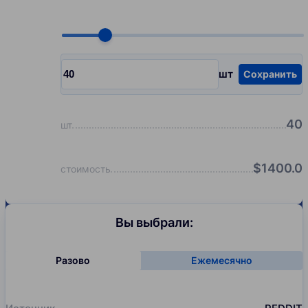
Choose quantity, pcs
шт
Сохранить
Input quantity, pcs
40
шт
$
1400.0
стоимость
Вы выбрали:
Разово
Ежемесячно