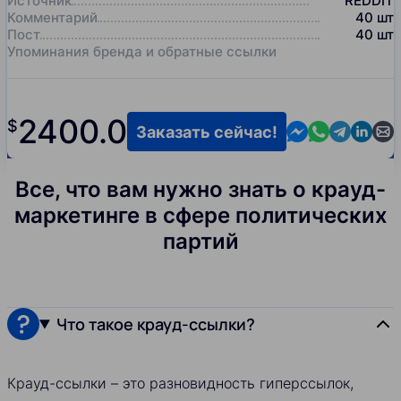
Источник
REDDIT
Комментарий
40
шт
Пост
40
шт
Упоминания бренда и обратные ссылки
2400.0
$
Contact us in M
Contact us i
Contact us
Contact
Cont
Заказать сейчас!
Все, что вам нужно знать о крауд-
маркетинге в сфере политических
партий
Что такое крауд-ссылки?
Крауд-ссылки – это разновидность гиперссылок,