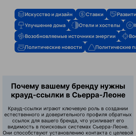
Искусство и дизайн
Ставки
Развити
Улучшение дома
Отели и хостелы
Возобновляемые источники энергии
Во
Политические новости
Политические п
Почему вашему бренду нужны
крауд-ссылки в Сьерра-Леоне
Крауд-ссылки играют ключевую роль в создании
естественного и доверительного профиля обратных
ссылок для вашего бренда, что усиливает его
видимость в поисковых системах Сьерра-Леоне.
Они способствуют установлению контакта с целевой