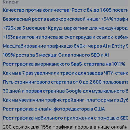
Клиент
Качество против количества: Рост с 84 до 1 605 посет
Безопасный рост в высокорисковой нише: +54% трафи
+726к за 5 месяцев: Крауд-маркетинг для междунаро
+153к визитов из поиска за счет крауда и ссылок-сабми
Масштабирование трафика до 640к+ через AI и Entity 
109% роста за 3 месяца: Сила точного SEO и AI
Рост трафика американского SaaS-стартапа на 1011%
Как мы в 7 раз увеличили трафик для завода ЧПУ-станк
Путь стримингового стартапа от 0 до 2 600 пользовате
30 дней и первая страница Google для музыкального 
Как мы увеличили трафик трейдинг-платформы из Дуб
Рост трафика онлайн-фоторедактора в США
Рост трафика мобильного приложения с помощью SEO
200 ссылок для 155к трафика: прорыв в нише онлайн