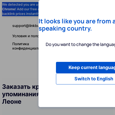
We detected you are using
Google
Chrome
! Add our free extension to check
Add to Chrome (Free) →
backlink prices instantly as you browse.
It looks like you are from 
support@linkbuilder.com
speaking country.
Условия и положения
Do you want to change the languag
Политика
конфиденциальности
Keep current langua
Услуги
Ин
Русский
Switch to English
Заказать крауд-ссылки и
упоминания бренда в Сьерра-
Леоне