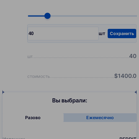
Choose quantity, pcs
шт
Сохранить
Input quantity, pcs
40
шт
$
1400.0
стоимость
Вы выбрали:
Разово
Ежемесячно