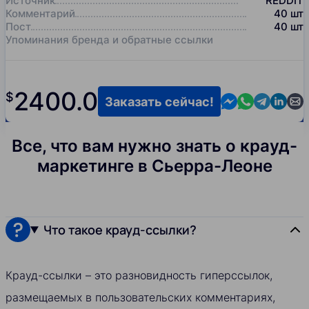
Источник
REDDIT
Комментарий
40
шт
Пост
40
шт
Упоминания бренда и обратные ссылки
2400.0
$
Contact us in M
Contact us i
Contact us
Contact
Cont
Заказать сейчас!
Все, что вам нужно знать о крауд-
маркетинге в Сьерра-Леоне
Что такое крауд-ссылки?
Крауд-ссылки – это разновидность гиперссылок,
размещаемых в пользовательских комментариях,