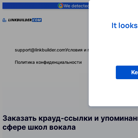
We detected you are using
Google 
It look
support@linkbuilder.com
Условия и положения
Политика конфиденциальности
Ke
Заказать крауд-ссылки и упоминан
сфере школ вокала