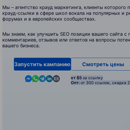
Мы – агентство крауд маркетинга, клиенты которого 
крауд-ссылки в сфере школ вокала на популярных и 
форумах и в европейских сообществах.
Мы знаем, как улучшить SEO позиции вашего сайта с
комментариев, отзывов или ответов на вопросы поте
вашего бизнеса.
Запустить кампанию
Смотреть цены
Contact us in Messenger
Contact us in WhatsApp
Contact us in Telegram
Contact us in Linkedin
Contact us by email
от $5
за ссылку
Опт:
от 300 ссылок, скидка 