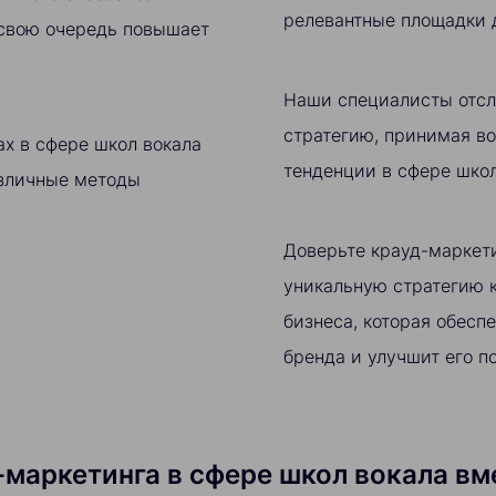
релевантные площадки 
 свою очередь повышает
Наши специалисты отсл
стратегию, принимая в
х в сфере школ вокала
тенденции в сфере школ
зличные методы
Доверьте крауд-маркети
уникальную стратегию к
бизнеса, которая обесп
бренда и улучшит его п
аркетинга в сфере школ вокала вмес