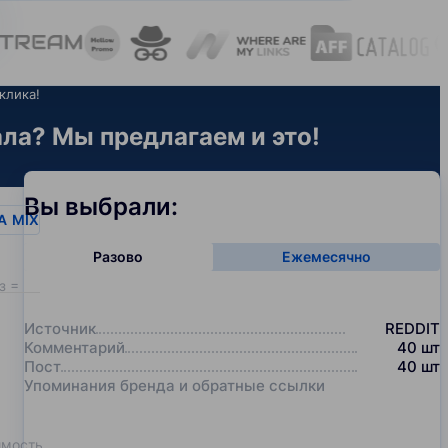
клика!
ла? Мы предлагаем и это!
Вы выбрали:
A
MIX
Разово
Ежемесячно
з = 20
Источник
REDDIT
Комментарий
40
шт
Пост
40
шт
Упоминания бренда и обратные ссылки
имость