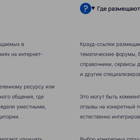
Где размещают
ещаемых в
Крауд-ссылки размещаю
иях на интернет-
тематические форумы, б
справочники, сервисы д
и другие специализиров
еленному ресурсу или
ного общения, где
Это могут быть коммент
лядели уместными,
отзывы на конкретный п
дитории.
естественно интегриров
омогают улучшить
Выбор конкретных площа