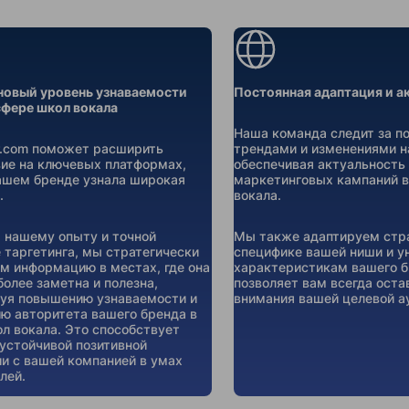
новый уровень узнаваемости
Постоянная адаптация и а
сфере школ вокала
Наша команда следит за п
er.com поможет расширить
трендами и изменениями н
ие на ключевых платформах,
обеспечивая актуальность 
ашем бренде узнала широкая
маркетинговых кампаний в
.
вокала.
 нашему опыту и точной
Мы также адаптируем стра
 таргетинга, мы стратегически
специфике вашей ниши и 
 информацию в местах, где она
характеристикам вашего б
более заметна и полезна,
позволяет вам всегда оста
уя повышению узнаваемости и
внимания вашей целевой а
ю авторитета вашего бренда в
л вокала. Это способствует
устойчивой позитивной
и с вашей компанией в умах
лей.