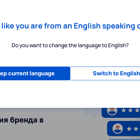
Chrome
! Add our free extension to check backlink prices instantly 
Услуги
Инструменты
Тарифы
Ресурсы
П
s like you are from an English speaking 
Do you want to change the language to English?
ep current language
Switch to English
ия бренда в