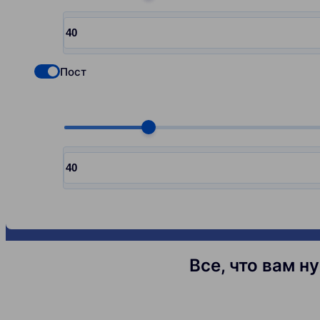
Choose quantity, pcs
Input quantity, pcs
Пост
Check if you want to select Nofollow backlinks
Choose quantity, pcs
Input quantity, pcs
Все, что вам н