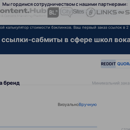
Мы гордимся сотрудничеством с нашими партнерами:
ой калькулятор стоимости бэклинков. Ваш первый заказ ссылок в 2 
ссылки-сабмиты в сфере школ вока
REDDIT
QUOR
а бренд
Минимальний зака
Визуально
Вручную
Select your type of input
сто