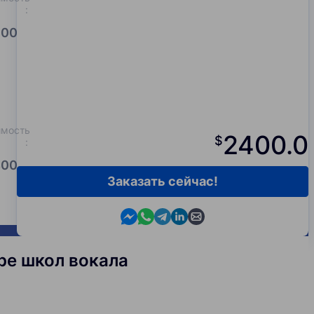
:
00.0
имость
2400.0
$
:
00.0
Заказать сейчас!
Contact us in Messenger
Contact us in WhatsApp
Contact us in Telegram
Contact us in Viber
Contact us by email
ере школ вокала