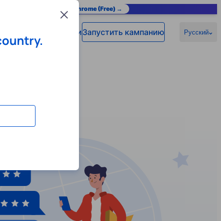
as you browse.
Add to Chrome (Free) →
Close
Войти
Запустить кампанию
омощь
Русский
country.