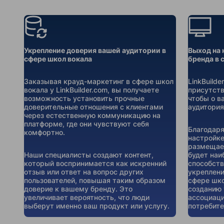
Укрепление доверия вашей аудитории в
Выход на 
сфере школ вокала
бренда в 
Заказывая крауд-маркетинг в сфере школ
LinkBuild
вокала у LinkBuilder.com, вы получаете
присутств
возможность установить прочные
чтобы о в
доверительные отношения с клиентами
аудитория
через естественную коммуникацию на
платформе, где они чувствуют себя
Благодаря
комфортно.
настройке
размещаем
Наши специалисты создают контент,
будет наи
который воспринимается как искренний
способств
отзыв или ответ на вопрос других
укреплени
пользователей, повышая таким образом
сфере шко
доверие к вашему бренду. Это
созданию 
увеличивает вероятность, что люди
ассоциаци
выберут именно ваш продукт или услугу.
потребите